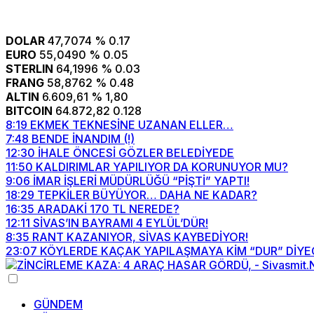
DOLAR
47,7074
% 0.17
EURO
55,0490
% 0.05
STERLIN
64,1996
% 0.03
FRANG
58,8762
% 0.48
ALTIN
6.609,61
% 1,80
BITCOIN
64.872,82
0.128
8:19
EKMEK TEKNESİNE UZANAN ELLER…
7:48
BENDE İNANDIM (!)
12:30
İHALE ÖNCESİ GÖZLER BELEDİYEDE
11:50
KALDIRIMLAR YAPILIYOR DA KORUNUYOR MU?
9:06
İMAR İŞLERİ MÜDÜRLÜĞÜ “PİŞTİ” YAPTI!
18:29
TEPKİLER BÜYÜYOR… DAHA NE KADAR?
16:35
ARADAKİ 170 TL NEREDE?
12:11
SİVAS’IN BAYRAMI 4 EYLÜL’DÜR!
8:35
RANT KAZANIYOR, SİVAS KAYBEDİYOR!
23:07
KÖYLERDE KAÇAK YAPILAŞMAYA KİM “DUR” DİYE
GÜNDEM