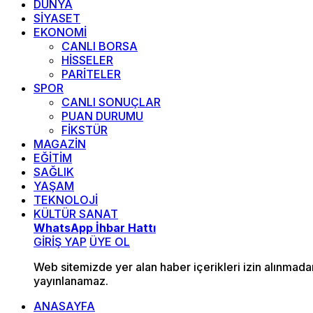
DÜNYA
SİYASET
EKONOMİ
CANLI BORSA
HİSSELER
PARİTELER
SPOR
CANLI SONUÇLAR
PUAN DURUMU
FİKSTÜR
MAGAZİN
EĞİTİM
SAĞLIK
YAŞAM
TEKNOLOJİ
KÜLTÜR SANAT
WhatsApp İhbar Hattı
GİRİŞ YAP
ÜYE OL
Web sitemizde yer alan haber içerikleri izin alınmad
yayınlanamaz.
ANASAYFA