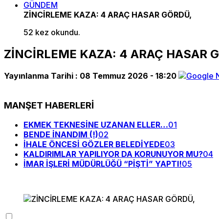
GÜNDEM
ZİNCİRLEME KAZA: 4 ARAÇ HASAR GÖRDÜ,
52 kez okundu.
ZİNCİRLEME KAZA: 4 ARAÇ HASAR 
Yayınlanma Tarihi :
08 Temmuz 2026 - 18:20
MANŞET HABERLERİ
EKMEK TEKNESİNE UZANAN ELLER…
01
BENDE İNANDIM (!)
02
İHALE ÖNCESİ GÖZLER BELEDİYEDE
03
KALDIRIMLAR YAPILIYOR DA KORUNUYOR MU?
04
İMAR İŞLERİ MÜDÜRLÜĞÜ “PİŞTİ” YAPTI!
05