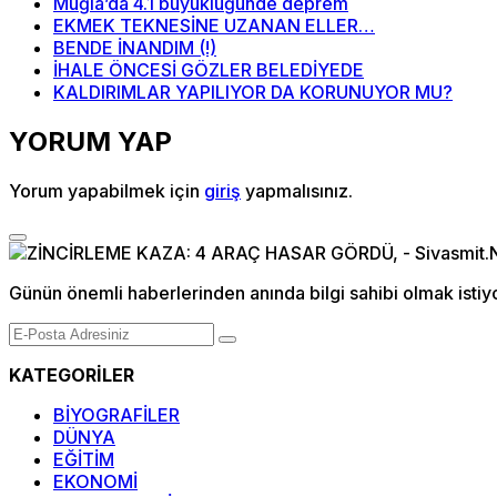
Muğla’da 4.1 büyüklüğünde deprem
EKMEK TEKNESİNE UZANAN ELLER…
BENDE İNANDIM (!)
İHALE ÖNCESİ GÖZLER BELEDİYEDE
KALDIRIMLAR YAPILIYOR DA KORUNUYOR MU?
YORUM YAP
Yorum yapabilmek için
giriş
yapmalısınız.
Günün önemli haberlerinden anında bilgi sahibi olmak istiy
KATEGORİLER
BİYOGRAFİLER
DÜNYA
EĞİTİM
EKONOMİ