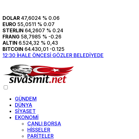
DOLAR
47,6024
% 0.06
EURO
55,0511
% 0.07
STERLIN
64,2607
% 0.24
FRANG
58,7985
% -0.26
ALTIN
6.524,32
% 0,43
BITCOIN
64.430,01
-0.125
12:30
İHALE ÖNCESİ GÖZLER BELEDİYEDE
1
GÜNDEM
DÜNYA
SİYASET
EKONOMİ
CANLI BORSA
HİSSELER
PARİTELER