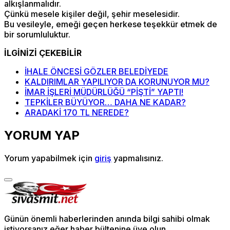
alkışlanmalıdır.
Çünkü mesele kişiler değil, şehir meselesidir.
Bu vesileyle, emeği geçen herkese teşekkür etmek de
bir sorumluluktur.
İLGİNİZİ ÇEKEBİLİR
İHALE ÖNCESİ GÖZLER BELEDİYEDE
KALDIRIMLAR YAPILIYOR DA KORUNUYOR MU?
İMAR İŞLERİ MÜDÜRLÜĞÜ “PİŞTİ” YAPTI!
TEPKİLER BÜYÜYOR… DAHA NE KADAR?
ARADAKİ 170 TL NEREDE?
YORUM YAP
Yorum yapabilmek için
giriş
yapmalısınız.
Günün önemli haberlerinden anında bilgi sahibi olmak
istiyorsanız eğer haber bültenine üye olun.