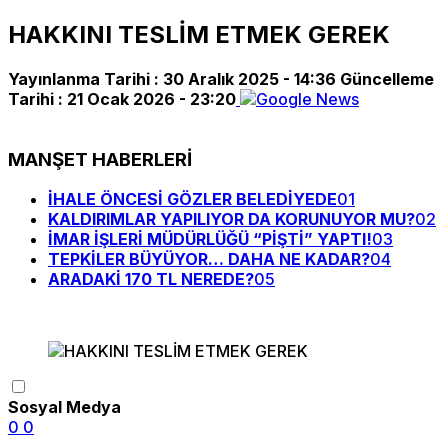
HAKKINI TESLİM ETMEK GEREK
Yayınlanma Tarihi :
30 Aralık 2025 - 14:36
Güncelleme
Tarihi :
21 Ocak 2026 - 23:20
MANŞET HABERLERİ
İHALE ÖNCESİ GÖZLER BELEDİYEDE
01
KALDIRIMLAR YAPILIYOR DA KORUNUYOR MU?
02
İMAR İŞLERİ MÜDÜRLÜĞÜ “PİŞTİ” YAPTI!
03
TEPKİLER BÜYÜYOR… DAHA NE KADAR?
04
ARADAKİ 170 TL NEREDE?
05
Sosyal Medya
0
0