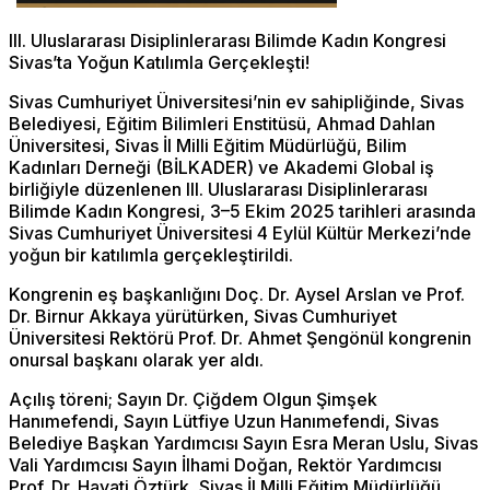
III. Uluslararası Disiplinlerarası Bilimde Kadın Kongresi
Sivas’ta Yoğun Katılımla Gerçekleşti!
Sivas Cumhuriyet Üniversitesi’nin ev sahipliğinde, Sivas
Belediyesi, Eğitim Bilimleri Enstitüsü, Ahmad Dahlan
Üniversitesi, Sivas İl Milli Eğitim Müdürlüğü, Bilim
Kadınları Derneği (BİLKADER) ve Akademi Global iş
birliğiyle düzenlenen III. Uluslararası Disiplinlerarası
Bilimde Kadın Kongresi, 3–5 Ekim 2025 tarihleri arasında
Sivas Cumhuriyet Üniversitesi 4 Eylül Kültür Merkezi’nde
yoğun bir katılımla gerçekleştirildi.
Kongrenin eş başkanlığını Doç. Dr. Aysel Arslan ve Prof.
Dr. Birnur Akkaya yürütürken, Sivas Cumhuriyet
Üniversitesi Rektörü Prof. Dr. Ahmet Şengönül kongrenin
onursal başkanı olarak yer aldı.
Açılış töreni; Sayın Dr. Çiğdem Olgun Şimşek
Hanımefendi, Sayın Lütfiye Uzun Hanımefendi, Sivas
Belediye Başkan Yardımcısı Sayın Esra Meran Uslu, Sivas
Vali Yardımcısı Sayın İlhami Doğan, Rektör Yardımcısı
Prof. Dr. Hayati Öztürk, Sivas İl Milli Eğitim Müdürlüğü