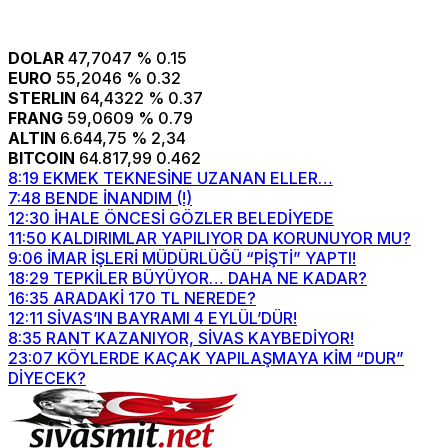
DOLAR
47,7047
% 0.15
EURO
55,2046
% 0.32
STERLIN
64,4322
% 0.37
FRANG
59,0609
% 0.79
ALTIN
6.644,75
% 2,34
BITCOIN
64.817,99
0.462
8:19
EKMEK TEKNESİNE UZANAN ELLER…
7:48
BENDE İNANDIM (!)
12:30
İHALE ÖNCESİ GÖZLER BELEDİYEDE
11:50
KALDIRIMLAR YAPILIYOR DA KORUNUYOR MU?
9:06
İMAR İŞLERİ MÜDÜRLÜĞÜ “PİŞTİ” YAPTI!
18:29
TEPKİLER BÜYÜYOR… DAHA NE KADAR?
16:35
ARADAKİ 170 TL NEREDE?
12:11
SİVAS’IN BAYRAMI 4 EYLÜL’DÜR!
8:35
RANT KAZANIYOR, SİVAS KAYBEDİYOR!
23:07
KÖYLERDE KAÇAK YAPILAŞMAYA KİM “DUR”
DİYECEK?