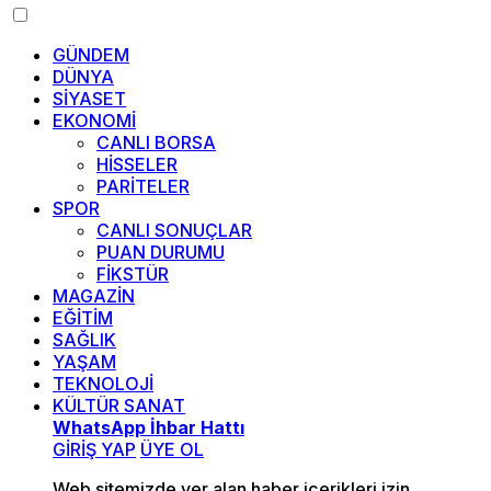
GÜNDEM
DÜNYA
SİYASET
EKONOMİ
CANLI BORSA
HİSSELER
PARİTELER
SPOR
CANLI SONUÇLAR
PUAN DURUMU
FİKSTÜR
MAGAZİN
EĞİTİM
SAĞLIK
YAŞAM
TEKNOLOJİ
KÜLTÜR SANAT
WhatsApp İhbar Hattı
GİRİŞ YAP
ÜYE OL
Web sitemizde yer alan haber içerikleri izin