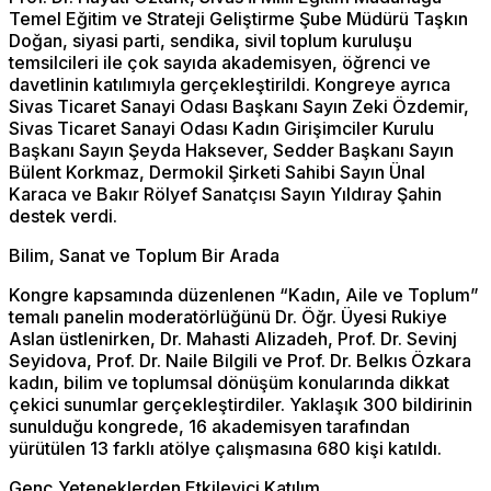
Temel Eğitim ve Strateji Geliştirme Şube Müdürü Taşkın
Doğan, siyasi parti, sendika, sivil toplum kuruluşu
temsilcileri ile çok sayıda akademisyen, öğrenci ve
davetlinin katılımıyla gerçekleştirildi. Kongreye ayrıca
Sivas Ticaret Sanayi Odası Başkanı Sayın Zeki Özdemir,
Sivas Ticaret Sanayi Odası Kadın Girişimciler Kurulu
Başkanı Sayın Şeyda Haksever, Sedder Başkanı Sayın
Bülent Korkmaz, Dermokil Şirketi Sahibi Sayın Ünal
Karaca ve Bakır Rölyef Sanatçısı Sayın Yıldıray Şahin
destek verdi.
Bilim, Sanat ve Toplum Bir Arada
Kongre kapsamında düzenlenen “Kadın, Aile ve Toplum”
temalı panelin moderatörlüğünü Dr. Öğr. Üyesi Rukiye
Aslan üstlenirken, Dr. Mahasti Alizadeh, Prof. Dr. Sevinj
Seyidova, Prof. Dr. Naile Bilgili ve Prof. Dr. Belkıs Özkara
kadın, bilim ve toplumsal dönüşüm konularında dikkat
çekici sunumlar gerçekleştirdiler. Yaklaşık 300 bildirinin
sunulduğu kongrede, 16 akademisyen tarafından
yürütülen 13 farklı atölye çalışmasına 680 kişi katıldı.
Genç Yeteneklerden Etkileyici Katılım