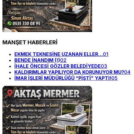
MANŞET HABERLERİ
EKMEK TEKNESİNE UZANAN ELLER…
01
BENDE İNANDIM (!)
02
İHALE ÖNCESİ GÖZLER BELEDİYEDE
03
KALDIRIMLAR YAPILIYOR DA KORUNUYOR MU?
04
İMAR İŞLERİ MÜDÜRLÜĞÜ “PİŞTİ” YAPTI!
05