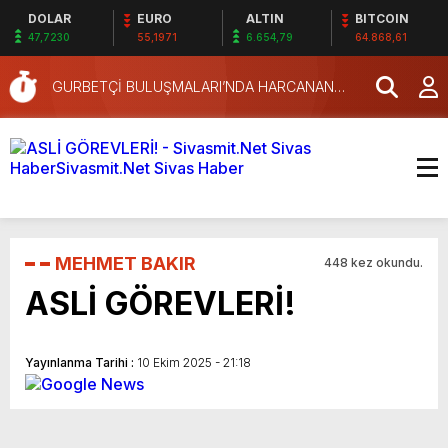
DOLAR
EURO
ALTIN
BITCOIN
47,7230
55,1971
6.654,79
64.868,61
GURBETÇİ BULUŞMALARI’NDA HARCANAN
3 KAT FAZLA
PARA NE KADAR?
VERDİLER.
MEHMET BAKIR
448 kez okundu.
ASLİ GÖREVLERİ!
Yayınlanma Tarihi :
10 Ekim 2025 - 21:18