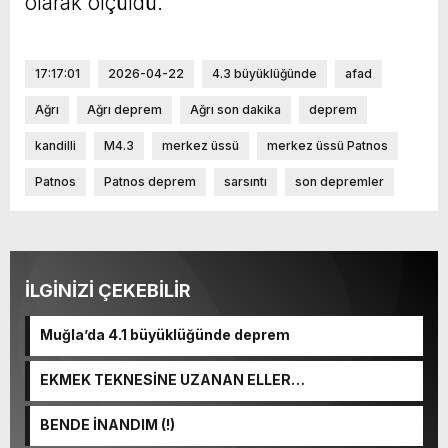
olarak ölçüldü.
17:17:01
2026-04-22
4.3 büyüklüğünde
afad
Ağrı
Ağrı deprem
Ağrı son dakika
deprem
kandilli
M4.3
merkez üssü
merkez üssü Patnos
Patnos
Patnos deprem
sarsıntı
son depremler
İLGİNİZİ ÇEKEBİLİR
Muğla’da 4.1 büyüklüğünde deprem
EKMEK TEKNESİNE UZANAN ELLER…
BENDE İNANDIM (!)