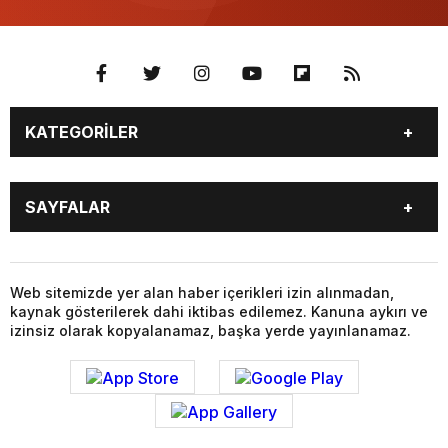
KATEGORİLER
BİYOGRAFİLER
DÜNYA
SAYFALAR
EĞİTİM
EKONOMİ
FOTO GALERİ
Genel
BİYOGRAFİLER
DÜNYA
GÜNDEM
KÜLTÜR SANAT
EĞİTİM
EKONOMİ
Web sitemizde yer alan haber içerikleri izin alınmadan,
MAGAZİN
SAĞLIK
kaynak gösterilerek dahi iktibas edilemez. Kanuna aykırı ve
FOTO GALERİ
Genel
SİYASET
SPOR
izinsiz olarak kopyalanamaz, başka yerde yayınlanamaz.
GÜNDEM
KÜLTÜR SANAT
TEKNOLOJİ
VİDEO GALERİ
MAGAZİN
SAĞLIK
VİZYONDAKİLER
YAŞAM
SİYASET
SPOR
TEKNOLOJİ
VİDEO GALERİ