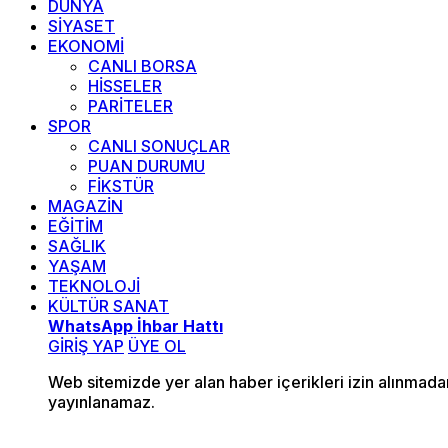
DÜNYA
SİYASET
EKONOMİ
CANLI BORSA
HİSSELER
PARİTELER
SPOR
CANLI SONUÇLAR
PUAN DURUMU
FİKSTÜR
MAGAZİN
EĞİTİM
SAĞLIK
YAŞAM
TEKNOLOJİ
KÜLTÜR SANAT
WhatsApp İhbar Hattı
GİRİŞ YAP
ÜYE OL
Web sitemizde yer alan haber içerikleri izin alınmad
yayınlanamaz.