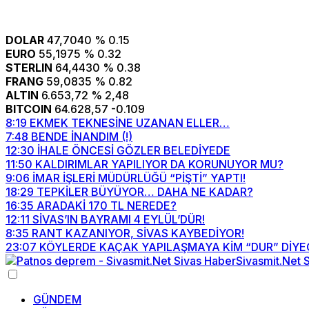
DOLAR
47,7040
% 0.15
EURO
55,1975
% 0.32
STERLIN
64,4430
% 0.38
FRANG
59,0835
% 0.82
ALTIN
6.653,72
% 2,48
BITCOIN
64.628,57
-0.109
8:19
EKMEK TEKNESİNE UZANAN ELLER…
7:48
BENDE İNANDIM (!)
12:30
İHALE ÖNCESİ GÖZLER BELEDİYEDE
11:50
KALDIRIMLAR YAPILIYOR DA KORUNUYOR MU?
9:06
İMAR İŞLERİ MÜDÜRLÜĞÜ “PİŞTİ” YAPTI!
18:29
TEPKİLER BÜYÜYOR… DAHA NE KADAR?
16:35
ARADAKİ 170 TL NEREDE?
12:11
SİVAS’IN BAYRAMI 4 EYLÜL’DÜR!
8:35
RANT KAZANIYOR, SİVAS KAYBEDİYOR!
23:07
KÖYLERDE KAÇAK YAPILAŞMAYA KİM “DUR” DİYE
GÜNDEM