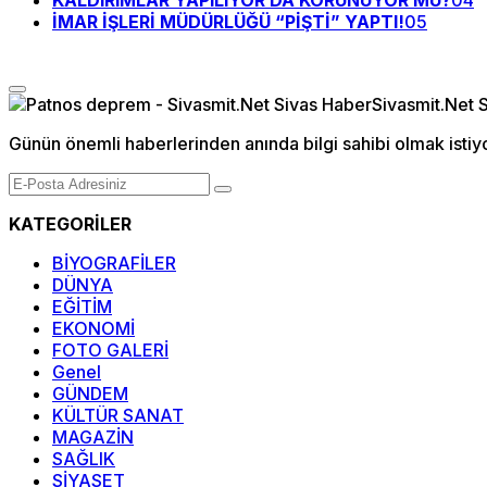
KALDIRIMLAR YAPILIYOR DA KORUNUYOR MU?
04
İMAR İŞLERİ MÜDÜRLÜĞÜ “PİŞTİ” YAPTI!
05
Günün önemli haberlerinden anında bilgi sahibi olmak istiy
KATEGORİLER
BİYOGRAFİLER
DÜNYA
EĞİTİM
EKONOMİ
FOTO GALERİ
Genel
GÜNDEM
KÜLTÜR SANAT
MAGAZİN
SAĞLIK
SİYASET