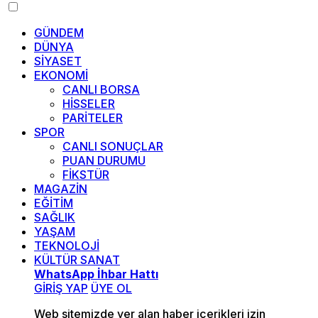
GÜNDEM
DÜNYA
SİYASET
EKONOMİ
CANLI BORSA
HİSSELER
PARİTELER
SPOR
CANLI SONUÇLAR
PUAN DURUMU
FİKSTÜR
MAGAZİN
EĞİTİM
SAĞLIK
YAŞAM
TEKNOLOJİ
KÜLTÜR SANAT
WhatsApp İhbar Hattı
GİRİŞ YAP
ÜYE OL
Web sitemizde yer alan haber içerikleri izin