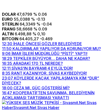
DOLAR
47,6799
% 0.06
EURO
55,0388
% -0.13
STERLIN
64,3349
% -0.04
FRANG
58,6668
% 0.09
ALTIN
6.498,88
% 0,10
BITCOIN
64.405,27
-0.469
12:30
İHALE ÖNCESİ GÖZLER BELEDİYEDE
11:50
KALDIRIMLAR YAPILIYOR DA KORUNUYOR MU?
9:06
İMAR İŞLERİ MÜDÜRLÜĞÜ “PİŞTİ” YAPTI!
18:29
TEPKİLER BÜYÜYOR… DAHA NE KADAR?
16:35
ARADAKİ 170 TL NEREDE?
12:11
SİVAS’IN BAYRAMI 4 EYLÜL’DÜR!
8:35
RANT KAZANIYOR, SİVAS KAYBEDİYOR!
23:07
KÖYLERDE KAÇAK YAPILAŞMAYA KİM “DUR”
DİYECEK?
18:00
CEZA MI, GÜÇ GÖSTERİSİ Mİ?
16:47
KOOPERATİFTEN SAVUNMA, BELEDİYENİN
AÇIKLAMASI TARTIŞMASI YARATTI