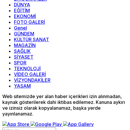
DÜNYA
EĞİTİM
EKONOMİ
FOTO GALERİ
Genel
GÜNDEM
KÜLTÜR SANAT
MAGAZİN
SAĞLIK
SİYASET
SPOR
TEKNOLOJİ
VİDEO GALERİ
VİZYONDAKİLER
YAŞAM
Web sitemizde yer alan haber içerikleri izin alınmadan,
kaynak gösterilerek dahi iktibas edilemez. Kanuna aykırı
ve izinsiz olarak kopyalanamaz, başka yerde
yayınlanamaz.