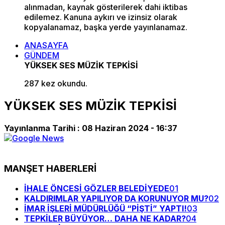
alınmadan, kaynak gösterilerek dahi iktibas
edilemez. Kanuna aykırı ve izinsiz olarak
kopyalanamaz, başka yerde yayınlanamaz.
ANASAYFA
GÜNDEM
YÜKSEK SES MÜZİK TEPKİSİ
287 kez okundu.
YÜKSEK SES MÜZİK TEPKİSİ
Yayınlanma Tarihi :
08 Haziran 2024 - 16:37
MANŞET HABERLERİ
İHALE ÖNCESİ GÖZLER BELEDİYEDE
01
KALDIRIMLAR YAPILIYOR DA KORUNUYOR MU?
02
İMAR İŞLERİ MÜDÜRLÜĞÜ “PİŞTİ” YAPTI!
03
TEPKİLER BÜYÜYOR… DAHA NE KADAR?
04