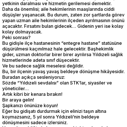
yetkinin daralması ve hizmetin gerilemesi demektir.
Daha da önemlisi; aile hekimlerinin maaşlarında ciddi
düşüşler yaşanacak. Bu durum, zaten zor şartlarda görev
yapan uzman aile hekimlerinin ilçeden ayrılmasının önünü
açacaktır. Fırsatını bulan gidecek… Gidenin yeri ise kolay
kolay dolmayacak.
Peki sonrası?
Bu gidişle ilçe hastanesinin “entegre hastane” statüsüne
düşürülmesi kaçınılmaz hale gelecektir. Başhekimlik
gider, uzman doktorlar birer birer ayrılırsa Yıldızeli sağlık
hizmetlerinde adeta sınıf düşecektir.
Ve bu sadece sağlık meselesi değildir.
Bu, bir ilçenin yavaş yavaş beldeye dönüşme hikâyesidir.
Buradan açıkça sesleniyoruz:
Sözde “Yıldızeli sevdalısı” olan STK’lar, siyasiler ve
yöneticiler…
Artık kibri bir kenara bırakın!
Bir araya gelin!
Şapkanızı önünüze koyun!
Eğer bu gidişatı durdurmak için elinizi taşın altına
koymazsanız, 5 yıl sonra Yıldızeli’nin beldeye
dönüşmesini sadece izlersiniz.