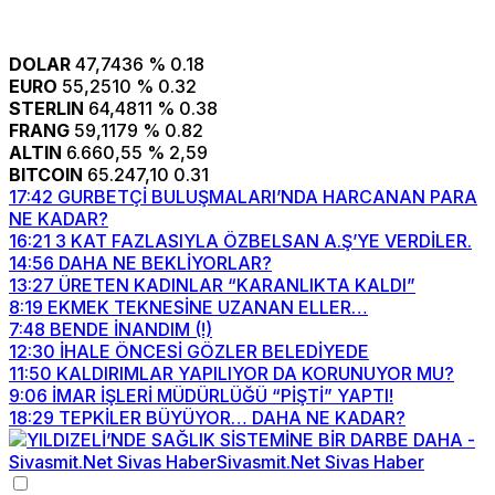
DOLAR
47,7436
% 0.18
EURO
55,2510
% 0.32
STERLIN
64,4811
% 0.38
FRANG
59,1179
% 0.82
ALTIN
6.660,55
% 2,59
BITCOIN
65.247,10
0.31
17:42
GURBETÇİ BULUŞMALARI’NDA HARCANAN PARA
NE KADAR?
16:21
3 KAT FAZLASIYLA ÖZBELSAN A.Ş’YE VERDİLER.
14:56
DAHA NE BEKLİYORLAR?
13:27
ÜRETEN KADINLAR “KARANLIKTA KALDI”
8:19
EKMEK TEKNESİNE UZANAN ELLER…
7:48
BENDE İNANDIM (!)
12:30
İHALE ÖNCESİ GÖZLER BELEDİYEDE
11:50
KALDIRIMLAR YAPILIYOR DA KORUNUYOR MU?
9:06
İMAR İŞLERİ MÜDÜRLÜĞÜ “PİŞTİ” YAPTI!
18:29
TEPKİLER BÜYÜYOR… DAHA NE KADAR?