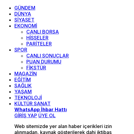
GÜNDEM
DÜNYA
SİYASET
EKONOMİ
CANLI BORSA
HİSSELER
PARİTELER
SPOR
CANLI SONUÇLAR
PUAN DURUMU
FİKSTÜR
MAGAZİN
EĞİTİM
SAĞLIK
YAŞAM
TEKNOLOJİ
KÜLTÜR SANAT
WhatsApp İhbar Hattı
GİRİŞ YAP
ÜYE OL
Web sitemizde yer alan haber içerikleri izin
alınmadan, kaynak gösterilerek dahi iktibas