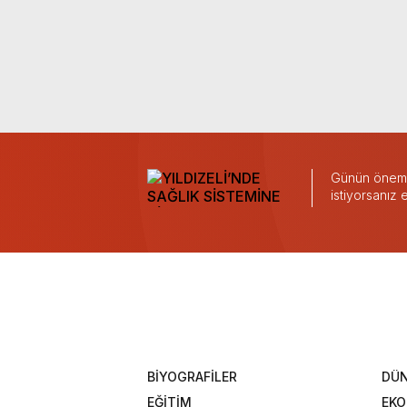
Günün önemli
istiyorsanız
BİYOGRAFİLER
DÜ
EĞİTİM
EK