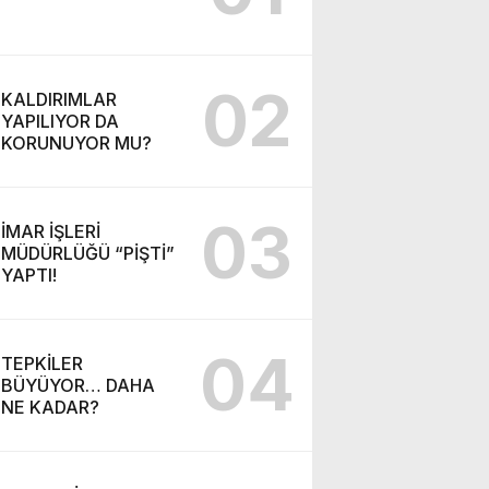
02
KALDIRIMLAR
YAPILIYOR DA
KORUNUYOR MU?
03
İMAR İŞLERİ
MÜDÜRLÜĞÜ “PİŞTİ”
YAPTI!
04
TEPKİLER
BÜYÜYOR… DAHA
NE KADAR?