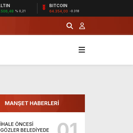
LTIN
BITCOIN
.506,48
64.354,00
% 0,21
-0.318
MANŞET HABERLERİ
01
İHALE ÖNCESİ
GÖZLER BELEDİYEDE