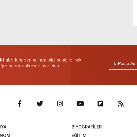
 haberlerinden anında bilgi sahibi olmak
 eğer haber bültenine üye olun.
NYA
BİYOGRAFİLER
ONOMİ
EĞİTİM