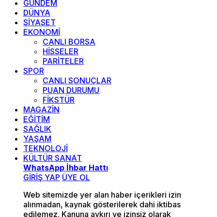
GÜNDEM
DÜNYA
SİYASET
EKONOMİ
CANLI BORSA
HİSSELER
PARİTELER
SPOR
CANLI SONUÇLAR
PUAN DURUMU
FİKSTÜR
MAGAZİN
EĞİTİM
SAĞLIK
YAŞAM
TEKNOLOJİ
KÜLTÜR SANAT
WhatsApp İhbar Hattı
GİRİŞ YAP
ÜYE OL
Web sitemizde yer alan haber içerikleri izin
alınmadan, kaynak gösterilerek dahi iktibas
edilemez. Kanuna aykırı ve izinsiz olarak