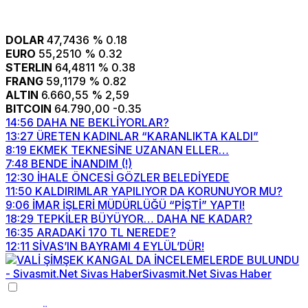
DOLAR
47,7436
% 0.18
EURO
55,2510
% 0.32
STERLIN
64,4811
% 0.38
FRANG
59,1179
% 0.82
ALTIN
6.660,55
% 2,59
BITCOIN
64.790,00
-0.35
14:56
DAHA NE BEKLİYORLAR?
13:27
ÜRETEN KADINLAR “KARANLIKTA KALDI”
8:19
EKMEK TEKNESİNE UZANAN ELLER…
7:48
BENDE İNANDIM (!)
12:30
İHALE ÖNCESİ GÖZLER BELEDİYEDE
11:50
KALDIRIMLAR YAPILIYOR DA KORUNUYOR MU?
9:06
İMAR İŞLERİ MÜDÜRLÜĞÜ “PİŞTİ” YAPTI!
18:29
TEPKİLER BÜYÜYOR… DAHA NE KADAR?
16:35
ARADAKİ 170 TL NEREDE?
12:11
SİVAS’IN BAYRAMI 4 EYLÜL’DÜR!