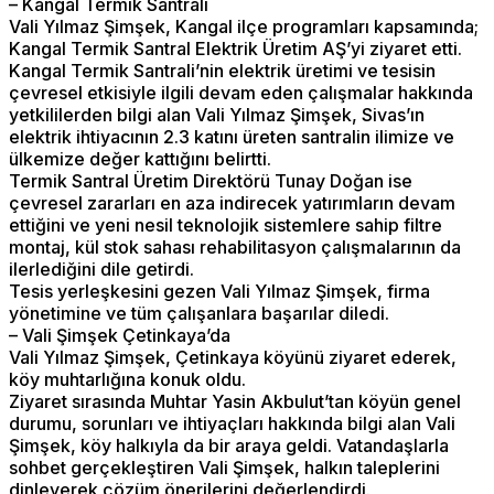
– Kangal Termik Santrali
Vali Yılmaz Şimşek, Kangal ilçe programları kapsamında;
Kangal Termik Santral Elektrik Üretim AŞ’yi ziyaret etti.
Kangal Termik Santrali’nin elektrik üretimi ve tesisin
çevresel etkisiyle ilgili devam eden çalışmalar hakkında
yetkililerden bilgi alan Vali Yılmaz Şimşek, Sivas’ın
elektrik ihtiyacının 2.3 katını üreten santralin ilimize ve
ülkemize değer kattığını belirtti.
Termik Santral Üretim Direktörü Tunay Doğan ise
çevresel zararları en aza indirecek yatırımların devam
ettiğini ve yeni nesil teknolojik sistemlere sahip filtre
montaj, kül stok sahası rehabilitasyon çalışmalarının da
ilerlediğini dile getirdi.
Tesis yerleşkesini gezen Vali Yılmaz Şimşek, firma
yönetimine ve tüm çalışanlara başarılar diledi.
– Vali Şimşek Çetinkaya’da
Vali Yılmaz Şimşek, Çetinkaya köyünü ziyaret ederek,
köy muhtarlığına konuk oldu.
Ziyaret sırasında Muhtar Yasin Akbulut’tan köyün genel
durumu, sorunları ve ihtiyaçları hakkında bilgi alan Vali
Şimşek, köy halkıyla da bir araya geldi. Vatandaşlarla
sohbet gerçekleştiren Vali Şimşek, halkın taleplerini
dinleyerek çözüm önerilerini değerlendirdi.