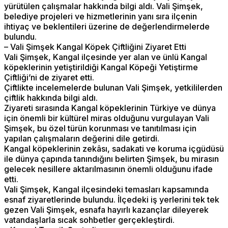
yürütülen çalışmalar hakkında bilgi aldı. Vali Şimşek,
belediye projeleri ve hizmetlerinin yanı sıra ilçenin
ihtiyaç ve beklentileri üzerine de değerlendirmelerde
bulundu.
– Vali Şimşek Kangal Köpek Çiftliğini Ziyaret Etti
Vali Şimşek, Kangal ilçesinde yer alan ve ünlü Kangal
köpeklerinin yetiştirildiği Kangal Köpeği Yetiştirme
Çiftliği’ni de ziyaret etti.
Çiftlikte incelemelerde bulunan Vali Şimşek, yetkililerden
çiftlik hakkında bilgi aldı.
Ziyareti sırasında Kangal köpeklerinin Türkiye ve dünya
için önemli bir kültürel miras olduğunu vurgulayan Vali
Şimşek, bu özel türün korunması ve tanıtılması için
yapılan çalışmaların değerini dile getirdi.
Kangal köpeklerinin zekâsı, sadakati ve koruma içgüdüsü
ile dünya çapında tanındığını belirten Şimşek, bu mirasın
gelecek nesillere aktarılmasının önemli olduğunu ifade
etti.
Vali Şimşek, Kangal ilçesindeki temasları kapsamında
esnaf ziyaretlerinde bulundu. İlçedeki iş yerlerini tek tek
gezen Vali Şimşek, esnafa hayırlı kazançlar dileyerek
vatandaşlarla sıcak sohbetler gerçekleştirdi.