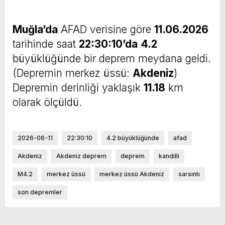
Muğla’da
AFAD verisine göre
11.06.2026
tarihinde saat
22:30:10’da
4.2
büyüklüğünde bir deprem meydana geldi.
(Depremin merkez üssü:
Akdeniz
)
Depremin derinliği yaklaşık
11.18
km
olarak ölçüldü.
2026-06-11
22:30:10
4.2 büyüklüğünde
afad
Akdeniz
Akdeniz deprem
deprem
kandilli
M4.2
merkez üssü
merkez üssü Akdeniz
sarsıntı
son depremler