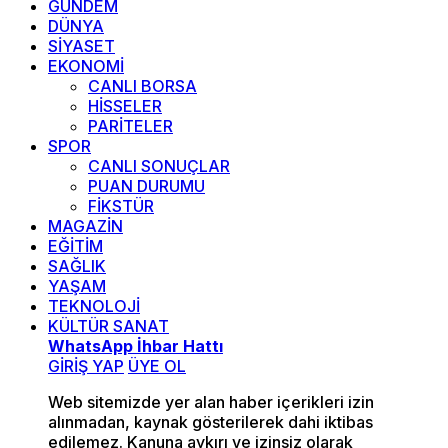
GÜNDEM
DÜNYA
SİYASET
EKONOMİ
CANLI BORSA
HİSSELER
PARİTELER
SPOR
CANLI SONUÇLAR
PUAN DURUMU
FİKSTÜR
MAGAZİN
EĞİTİM
SAĞLIK
YAŞAM
TEKNOLOJİ
KÜLTÜR SANAT
WhatsApp İhbar Hattı
GİRİŞ YAP
ÜYE OL
Web sitemizde yer alan haber içerikleri izin
alınmadan, kaynak gösterilerek dahi iktibas
edilemez. Kanuna aykırı ve izinsiz olarak