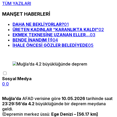
TÜM YAZILARI
MANŞET HABERLERİ
DAHA NE BEKLİYORLAR?
01
ÜRETEN KADINLAR “KARANLIKTA KALDI”
02
EKMEK TEKNESİNE UZANAN ELLER…
03
BENDE İNANDIM (!)
04
İHALE ÖNCESİ GÖZLER BELEDİYEDE
05
Sosyal Medya
0
0
Muğla’da
AFAD verisine göre
10.05.2026
tarihinde saat
23:29:56’da
4.2
büyüklüğünde bir deprem meydana
geldi.
(Depremin merkez üssü:
Ege Denizi – [56.17 km]