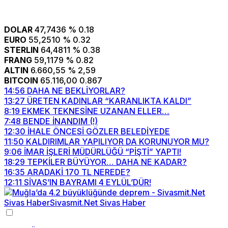
DOLAR
47,7436
% 0.18
EURO
55,2510
% 0.32
STERLIN
64,4811
% 0.38
FRANG
59,1179
% 0.82
ALTIN
6.660,55
% 2,59
BITCOIN
65.116,00
0.867
14:56
DAHA NE BEKLİYORLAR?
13:27
ÜRETEN KADINLAR “KARANLIKTA KALDI”
8:19
EKMEK TEKNESİNE UZANAN ELLER…
7:48
BENDE İNANDIM (!)
12:30
İHALE ÖNCESİ GÖZLER BELEDİYEDE
11:50
KALDIRIMLAR YAPILIYOR DA KORUNUYOR MU?
9:06
İMAR İŞLERİ MÜDÜRLÜĞÜ “PİŞTİ” YAPTI!
18:29
TEPKİLER BÜYÜYOR… DAHA NE KADAR?
16:35
ARADAKİ 170 TL NEREDE?
12:11
SİVAS’IN BAYRAMI 4 EYLÜL’DÜR!