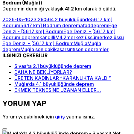
Bodrum (Muğla)
)
Depremin derinliği yaklaşık
41.2
km olarak ölçüldü.
2026-05-10
23:29:56
4.2 büyüklüğünde
56.17 km]
Bodrum
56.17 km] Bodrum deprem
afad
deprem
Ege
Denizi - [56.17 km] Bodrum
Ege Denizi - [56.17 km]
Bodrum deprem
kandilli
M4.2
merkez üssü
merkez üssü
Ege Denizi - [56.17 km] Bodrum
Muğla
Muğla
deprem
Muğla son dakika
sarsıntı
son depremler
İLGİNİZİ ÇEKEBİLİR
Sivas’ta 2.1 büyüklüğünde deprem
DAHA NE BEKLİYORLAR?
ÜRETEN KADINLAR “KARANLIKTA KALDI”
Muğla’da 4.1 büyüklüğünde deprem
EKMEK TEKNESİNE UZANAN ELLER…
YORUM YAP
Yorum yapabilmek için
giriş
yapmalısınız.