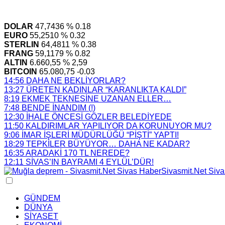
DOLAR
47,7436
% 0.18
EURO
55,2510
% 0.32
STERLIN
64,4811
% 0.38
FRANG
59,1179
% 0.82
ALTIN
6.660,55
% 2,59
BITCOIN
65.080,75
-0.03
14:56
DAHA NE BEKLİYORLAR?
13:27
ÜRETEN KADINLAR “KARANLIKTA KALDI”
8:19
EKMEK TEKNESİNE UZANAN ELLER…
7:48
BENDE İNANDIM (!)
12:30
İHALE ÖNCESİ GÖZLER BELEDİYEDE
11:50
KALDIRIMLAR YAPILIYOR DA KORUNUYOR MU?
9:06
İMAR İŞLERİ MÜDÜRLÜĞÜ “PİŞTİ” YAPTI!
18:29
TEPKİLER BÜYÜYOR… DAHA NE KADAR?
16:35
ARADAKİ 170 TL NEREDE?
12:11
SİVAS’IN BAYRAMI 4 EYLÜL’DÜR!
GÜNDEM
DÜNYA
SİYASET