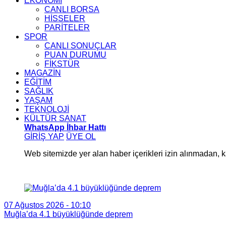
EKONOMİ
CANLI BORSA
HİSSELER
PARİTELER
SPOR
CANLI SONUÇLAR
PUAN DURUMU
FİKSTÜR
MAGAZİN
EĞİTİM
SAĞLIK
YAŞAM
TEKNOLOJİ
KÜLTÜR SANAT
WhatsApp İhbar Hattı
GİRİŞ YAP
ÜYE OL
Web sitemizde yer alan haber içerikleri izin alınmadan,
07 Ağustos 2026 - 10:10
Muğla’da 4.1 büyüklüğünde deprem