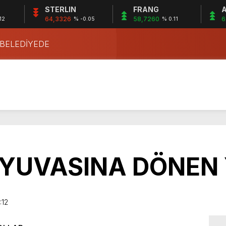
STERLIN
FRANG
A
64,3326
58,7260
6
12
% -0.05
% 0.11
 BELEDİYEDE
 YUVASINA DÖNEN
:12