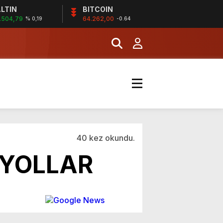
LTIN
BITCOIN
.504,79
64.262,00
% 0,19
-0.64
11:50
KALDIRIMLAR YAPILIY
40 kez okundu.
 YOLLAR