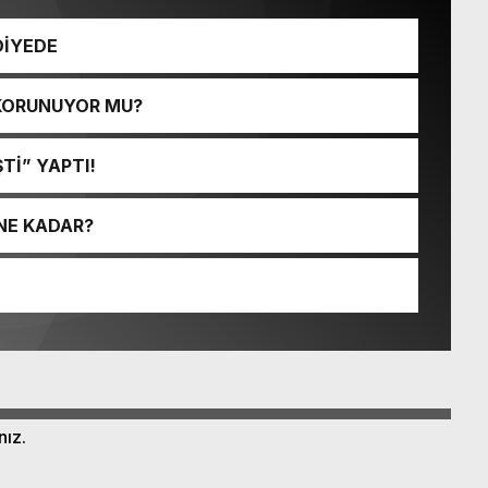
DİYEDE
 KORUNUYOR MU?
Tİ” YAPTI!
NE KADAR?
nız.