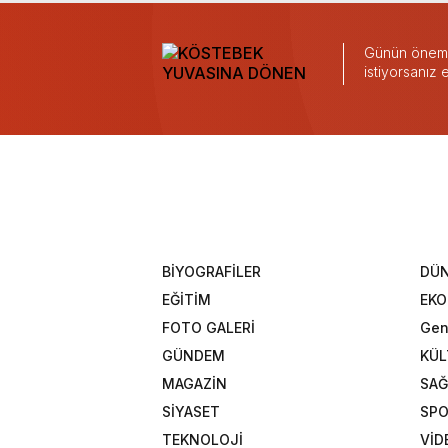
Günün önemli
istiyorsanız
BİYOGRAFİLER
DÜ
EĞİTİM
EK
FOTO GALERİ
Gen
GÜNDEM
KÜL
MAGAZİN
SAĞ
SİYASET
SP
TEKNOLOJİ
VİD