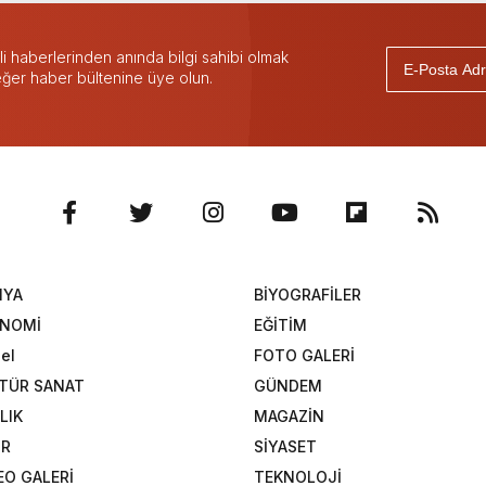
 haberlerinden anında bilgi sahibi olmak
 eğer haber bültenine üye olun.
NYA
BİYOGRAFİLER
ONOMİ
EĞİTİM
el
FOTO GALERİ
TÜR SANAT
GÜNDEM
LIK
MAGAZİN
OR
SİYASET
EO GALERİ
TEKNOLOJİ