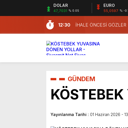
DOLAR
EURO
47,7031
55,0597
% 0.05
% -0.
12:30
İHALE ÖNCESİ GÖZLER
GÜNDEM
KÖSTEBEK
Yayınlanma Tarihi :
01 Haziran 2026 - 13