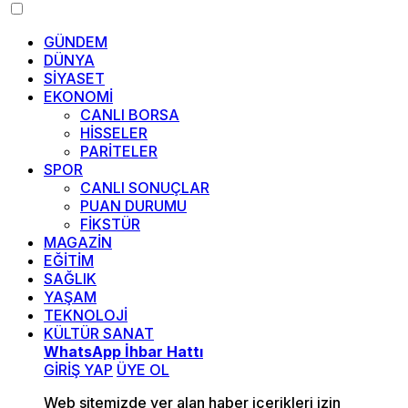
GÜNDEM
DÜNYA
SİYASET
EKONOMİ
CANLI BORSA
HİSSELER
PARİTELER
SPOR
CANLI SONUÇLAR
PUAN DURUMU
FİKSTÜR
MAGAZİN
EĞİTİM
SAĞLIK
YAŞAM
TEKNOLOJİ
KÜLTÜR SANAT
WhatsApp İhbar Hattı
GİRİŞ YAP
ÜYE OL
Web sitemizde yer alan haber içerikleri izin