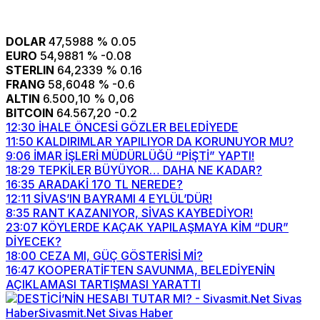
DOLAR
47,5988
% 0.05
EURO
54,9881
% -0.08
STERLIN
64,2339
% 0.16
FRANG
58,6048
% -0.6
ALTIN
6.500,10
% 0,06
BITCOIN
64.567,20
-0.2
12:30
İHALE ÖNCESİ GÖZLER BELEDİYEDE
11:50
KALDIRIMLAR YAPILIYOR DA KORUNUYOR MU?
9:06
İMAR İŞLERİ MÜDÜRLÜĞÜ “PİŞTİ” YAPTI!
18:29
TEPKİLER BÜYÜYOR… DAHA NE KADAR?
16:35
ARADAKİ 170 TL NEREDE?
12:11
SİVAS’IN BAYRAMI 4 EYLÜL’DÜR!
8:35
RANT KAZANIYOR, SİVAS KAYBEDİYOR!
23:07
KÖYLERDE KAÇAK YAPILAŞMAYA KİM “DUR”
DİYECEK?
18:00
CEZA MI, GÜÇ GÖSTERİSİ Mİ?
16:47
KOOPERATİFTEN SAVUNMA, BELEDİYENİN
AÇIKLAMASI TARTIŞMASI YARATTI