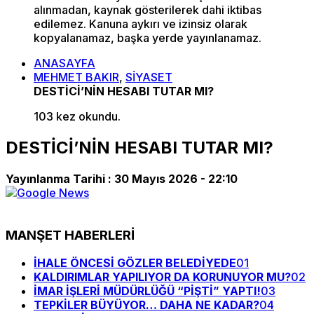
alınmadan, kaynak gösterilerek dahi iktibas
edilemez. Kanuna aykırı ve izinsiz olarak
kopyalanamaz, başka yerde yayınlanamaz.
ANASAYFA
MEHMET BAKIR
,
SİYASET
DESTİCİ’NİN HESABI TUTAR MI?
103 kez okundu.
DESTİCİ’NİN HESABI TUTAR MI?
Yayınlanma Tarihi :
30 Mayıs 2026 - 22:10
MANŞET HABERLERİ
İHALE ÖNCESİ GÖZLER BELEDİYEDE
01
KALDIRIMLAR YAPILIYOR DA KORUNUYOR MU?
02
İMAR İŞLERİ MÜDÜRLÜĞÜ “PİŞTİ” YAPTI!
03
TEPKİLER BÜYÜYOR… DAHA NE KADAR?
04