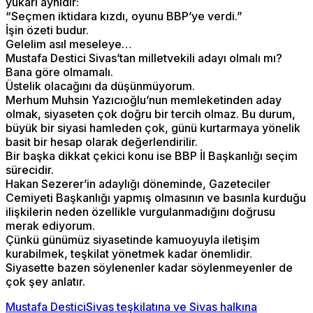
yukarı aynıdır:
“Seçmen iktidara kızdı, oyunu BBP’ye verdi.”
İşin özeti budur.
Gelelim asıl meseleye…
Mustafa Destici Sivas’tan milletvekili adayı olmalı mı?
Bana göre olmamalı.
Üstelik olacağını da düşünmüyorum.
Merhum Muhsin Yazıcıoğlu’nun memleketinden aday
olmak, siyaseten çok doğru bir tercih olmaz. Bu durum,
büyük bir siyasi hamleden çok, günü kurtarmaya yönelik
basit bir hesap olarak değerlendirilir.
Bir başka dikkat çekici konu ise BBP İl Başkanlığı seçim
sürecidir.
Hakan Sezerer’in adaylığı döneminde, Gazeteciler
Cemiyeti Başkanlığı yapmış olmasının ve basınla kurduğu
ilişkilerin neden özellikle vurgulanmadığını doğrusu
merak ediyorum.
Çünkü günümüz siyasetinde kamuoyuyla iletişim
kurabilmek, teşkilat yönetmek kadar önemlidir.
Siyasette bazen söylenenler kadar söylenmeyenler de
çok şey anlatır.
Mustafa Destici
Sivas teşkilatına ve Sivas halkına