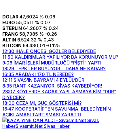
DOLAR
47,6024
% 0.06
EURO
55,0511
% 0.07
STERLIN
64,2607
% 0.24
FRANG
58,7985
% -0.26
ALTIN
6.524,32
% 0,43
BITCOIN
64.430,01
-0.125
12:30
İHALE ÖNCESİ GÖZLER BELEDİYEDE
11:50
KALDIRIMLAR YAPILIYOR DA KORUNUYOR MU?
9:06
İMAR İŞLERİ MÜDÜRLÜĞÜ “PİŞTİ” YAPTI!
18:29
TEPKİLER BÜYÜYOR… DAHA NE KADAR?
16:35
ARADAKİ 170 TL NEREDE?
12:11
SİVAS’IN BAYRAMI 4 EYLÜL’DÜR!
8:35
RANT KAZANIYOR, SİVAS KAYBEDİYOR!
23:07
KÖYLERDE KAÇAK YAPILAŞMAYA KİM “DUR”
DİYECEK?
18:00
CEZA MI, GÜÇ GÖSTERİSİ Mİ?
16:47
KOOPERATİFTEN SAVUNMA, BELEDİYENİN
AÇIKLAMASI TARTIŞMASI YARATTI