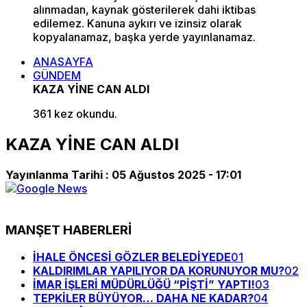
alınmadan, kaynak gösterilerek dahi iktibas
edilemez. Kanuna aykırı ve izinsiz olarak
kopyalanamaz, başka yerde yayınlanamaz.
ANASAYFA
GÜNDEM
KAZA YİNE CAN ALDI
361 kez okundu.
KAZA YİNE CAN ALDI
Yayınlanma Tarihi :
05 Ağustos 2025 - 17:01
MANŞET HABERLERİ
İHALE ÖNCESİ GÖZLER BELEDİYEDE
01
KALDIRIMLAR YAPILIYOR DA KORUNUYOR MU?
02
İMAR İŞLERİ MÜDÜRLÜĞÜ “PİŞTİ” YAPTI!
03
TEPKİLER BÜYÜYOR… DAHA NE KADAR?
04