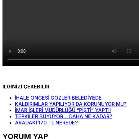
İLGİNİZİ ÇEKEBİLİR
İHALE ÖNCESİ GÖZLER BELEDİYEDE
KALDIRIMLAR YAPILIYOR DA KORUNUYOR MU?
İMAR İŞLERİ MÜDÜRLÜĞÜ “PİŞTİ” YAPTI!
TEPKİLER BÜYÜYOR… DAHA NE KADAR?
ARADAKİ 170 TL NEREDE?
YORUM YAP