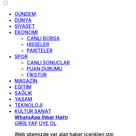
GÜNDEM
DÜNYA
SİYASET
EKONOMİ
CANLI BORSA
HİSSELER
PARİTELER
SPOR
CANLI SONUÇLAR
PUAN DURUMU
FİKSTÜR
MAGAZİN
EĞİTİM
SAĞLIK
YAŞAM
TEKNOLOJİ
KÜLTÜR SANAT
WhatsApp İhbar Hattı
GİRİŞ YAP
ÜYE OL
Web sitemizde yer alan haber içerikleri izin