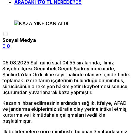
ARADAKİ 170 TL NEREDE?
05
Sosyal Medya
0
0
05.08.2025 Salı günü saat 04.55 sıralarında, ilimiz
Suşehri ilçesi Geminbeli Geçidi Şarköy mevkiinde,
Şanlıurfa’dan Ordu iline seyir halinde olan ve içinde fındık
toplamak üzere tarım işçilerinin bulunduğu bir minibüs,
sürücüsünün direksiyon hâkimiyetini kaybetmesi sonucu
uçurumdan yuvarlanarak kaza yapmıştır.
Kazanın ihbar edilmesinin ardından sağlık, itfaiye, AFAD
ve jandarma ekiplerimiz süratle olay yerine intikal etmiş;
kurtarma ve ilk müdahale çalışmaları ivedilikle
başlatılmıştır.
İlk belirlemelere göre minibüste bulunan 3 vatandaşımız