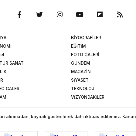
NYA
BİYOGRAFİLER
ONOMİ
EĞİTİM
el
FOTO GALERİ
TÜR SANAT
GÜNDEM
LIK
MAGAZİN
OR
SİYASET
EO GALERİ
TEKNOLOJİ
ŞAM
VİZYONDAKİLER
izin alınmadan, kaynak gösterilerek dahi iktibas edilemez. Kanun