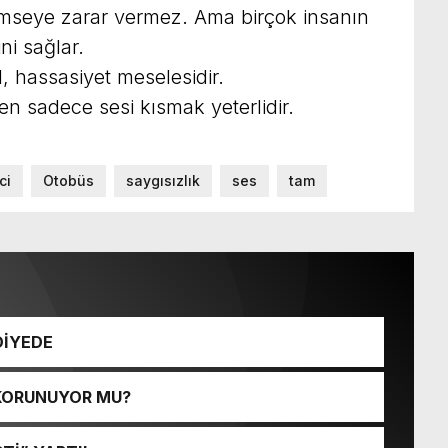
 kimseye zarar vermez. Ama birçok insanın
ni sağlar.
l, hassasiyet meselesidir.
zen sadece sesi kısmak yeterlidir.
ci
Otobüs
saygısızlık
ses
tam
DİYEDE
 KORUNUYOR MU?