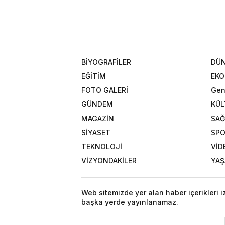
BİYOGRAFİLER
DÜ
EĞİTİM
EK
FOTO GALERİ
Gen
GÜNDEM
KÜL
MAGAZİN
SAĞ
SİYASET
SP
TEKNOLOJİ
VİD
VİZYONDAKİLER
YA
Web sitemizde yer alan haber içerikleri 
başka yerde yayınlanamaz.