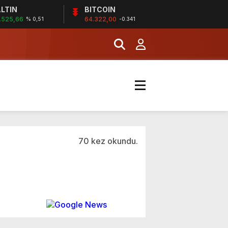
LTIN
BITCOIN
.525,66
64.322,00
% 0,51
-0.341
70 kez okundu.