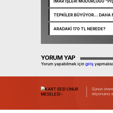
İMAR İŞLERİ MÜDÜRLÜĞÜ “PİŞ
TEPKİLER BÜYÜYOR… DAHA 
ARADAKİ 170 TL NEREDE?
YORUM YAP
Yorum yapabilmek için
giriş
yapmalısı
Günün önemli
istiyorsanız