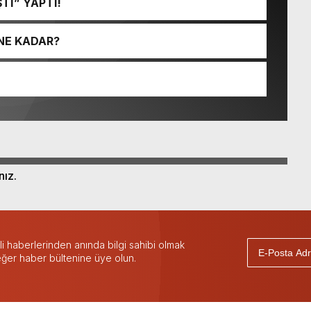
Tİ” YAPTI!
NE KADAR?
nız.
 haberlerinden anında bilgi sahibi olmak
 eğer haber bültenine üye olun.