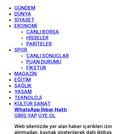
GÜNDEM
DÜNYA
SİYASET
EKONOMİ
CANLI BORSA
HİSSELER
PARİTELER
SPOR
CANLI SONUÇLAR
PUAN DURUMU
FİKSTÜR
MAGAZİN
EĞİTİM
SAĞLIK
YAŞAM
TEKNOLOJİ
KÜLTÜR SANAT
WhatsApp İhbar Hattı
GİRİŞ YAP
ÜYE OL
Web sitemizde yer alan haber içerikleri izin
alınmadan, kaynak gösterilerek dahi iktibas