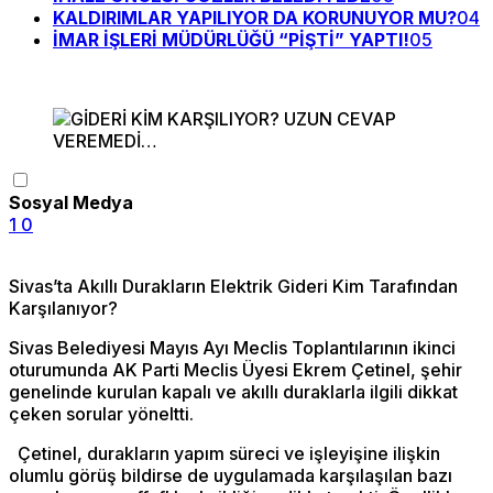
KALDIRIMLAR YAPILIYOR DA KORUNUYOR MU?
04
İMAR İŞLERİ MÜDÜRLÜĞÜ “PİŞTİ” YAPTI!
05
Sosyal Medya
1
0
Sivas’ta Akıllı Durakların Elektrik Gideri Kim Tarafından
Karşılanıyor?
Sivas Belediyesi Mayıs Ayı Meclis Toplantılarının ikinci
oturumunda AK Parti Meclis Üyesi Ekrem Çetinel, şehir
genelinde kurulan kapalı ve akıllı duraklarla ilgili dikkat
çeken sorular yöneltti.
Çetinel, durakların yapım süreci ve işleyişine ilişkin
olumlu görüş bildirse de uygulamada karşılaşılan bazı