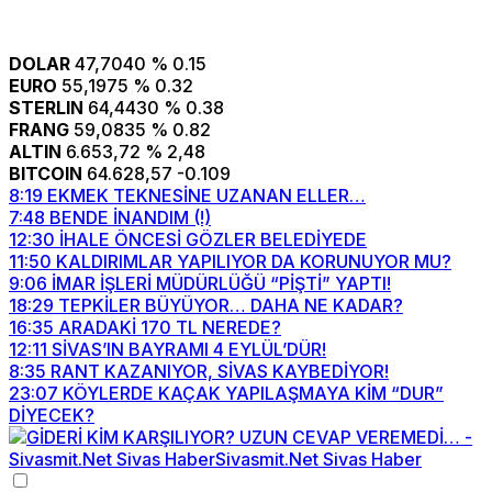
DOLAR
47,7040
% 0.15
EURO
55,1975
% 0.32
STERLIN
64,4430
% 0.38
FRANG
59,0835
% 0.82
ALTIN
6.653,72
% 2,48
BITCOIN
64.628,57
-0.109
8:19
EKMEK TEKNESİNE UZANAN ELLER…
7:48
BENDE İNANDIM (!)
12:30
İHALE ÖNCESİ GÖZLER BELEDİYEDE
11:50
KALDIRIMLAR YAPILIYOR DA KORUNUYOR MU?
9:06
İMAR İŞLERİ MÜDÜRLÜĞÜ “PİŞTİ” YAPTI!
18:29
TEPKİLER BÜYÜYOR… DAHA NE KADAR?
16:35
ARADAKİ 170 TL NEREDE?
12:11
SİVAS’IN BAYRAMI 4 EYLÜL’DÜR!
8:35
RANT KAZANIYOR, SİVAS KAYBEDİYOR!
23:07
KÖYLERDE KAÇAK YAPILAŞMAYA KİM “DUR”
DİYECEK?