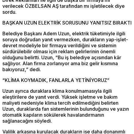
Direk Reklamları ile ilgili de başka bir firmaya mı
verilecek ÖZBELSAN AŞ tarafından mı işletilecek diye
sordu.
BAŞKAN UZUN ELEKTRİK SORUSUNU YANITSIZ BIRAKTI
Belediye Başkanı Adem Uzun, elektrik tüketimiyle ilgili
soruya doğrudan yanıt vermezken, durakların yap-işlet-
devret modeliyle bir firmaya verildiğini ve sistemin
sürdürülebilir olması için reklam gelirlerinin önemli
olduğunu belirtti. Uzun, “Bu iş belediye açısından kâr
sağlıyor. Alan firma zorlanıyor ama biz gelir kısmına
bakıyoruz,” dedi.
“KLİMA KOYMADIK, FANLARLA YETİNİYORUZ”
Uzun ayrıca duraklara klima konulmamasıyla ilgili
eleştirilere de yanıt verdi. Yüksek işletme ve bakım
maliyeti nedeniyle klima tercih edilmediğini belirten
Uzun, duraklarda fan sistemlerinin bulunduğunu ve yazın
otomatik kapıların sökülerek havalandırmanın
sağlanacağını söyledi.
Valilik arkasına kurulacak durakların ise daha donanımlı