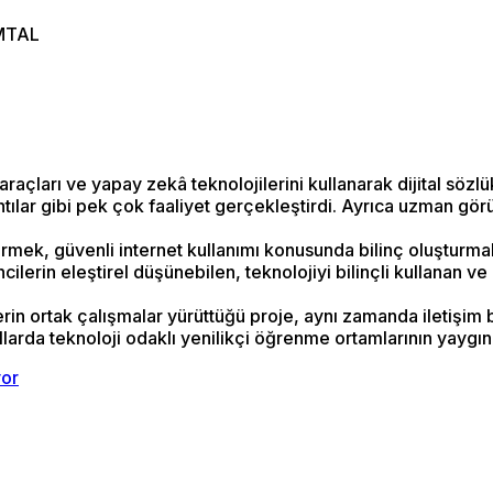
 MTAL
çları ve yapay zekâ teknolojilerini kullanarak dijital sözlü
lantılar gibi pek çok faaliyet gerçekleştirdi. Ayrıca uzman gö
irmek, güvenli internet kullanımı konusunda bilinç oluşturmak ve
ilerin eleştirel düşünebilen, teknolojiyi bilinçli kullanan ve
ilerin ortak çalışmalar yürüttüğü proje, aynı zamanda iletişim
larda teknoloji odaklı yenilikçi öğrenme ortamlarının yaygın
yor