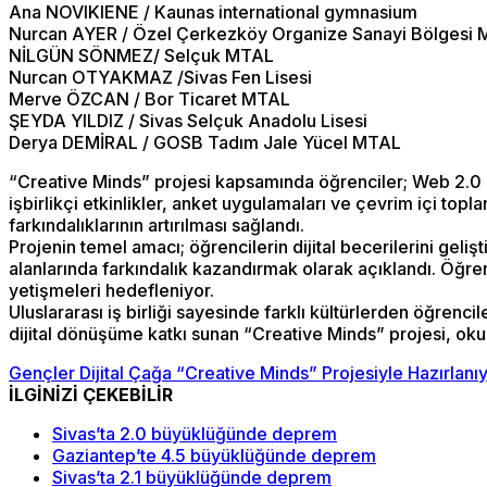
Ana NOVIKIENE / Kaunas international gymnasium
Nurcan AYER / Özel Çerkezköy Organize Sanayi Bölgesi
NİLGÜN SÖNMEZ/ Selçuk MTAL
Nurcan OTYAKMAZ /Sivas Fen Lisesi
Merve ÖZCAN / Bor Ticaret MTAL
ŞEYDA YILDIZ / Sivas Selçuk Anadolu Lisesi
Derya DEMİRAL / GOSB Tadım Jale Yücel MTAL
“Creative Minds” projesi kapsamında öğrenciler; Web 2.0 ara
işbirlikçi etkinlikler, anket uygulamaları ve çevrim içi top
farkındalıklarının artırılması sağlandı.
Projenin temel amacı; öğrencilerin dijital becerilerini gelişt
alanlarında farkındalık kazandırmak olarak açıklandı. Öğrenc
yetişmeleri hedefleniyor.
Uluslararası iş birliği sayesinde farklı kültürlerden öğrenc
dijital dönüşüme katkı sunan “Creative Minds” projesi, okul
Gençler Dijital Çağa “Creative Minds” Projesiyle Hazırlanı
İLGİNİZİ ÇEKEBİLİR
Sivas’ta 2.0 büyüklüğünde deprem
Gaziantep’te 4.5 büyüklüğünde deprem
Sivas’ta 2.1 büyüklüğünde deprem