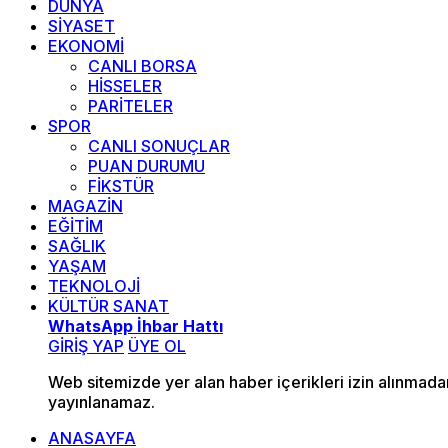
DÜNYA
SİYASET
EKONOMİ
CANLI BORSA
HİSSELER
PARİTELER
SPOR
CANLI SONUÇLAR
PUAN DURUMU
FİKSTÜR
MAGAZİN
EĞİTİM
SAĞLIK
YAŞAM
TEKNOLOJİ
KÜLTÜR SANAT
WhatsApp İhbar Hattı
GİRİŞ YAP
ÜYE OL
Web sitemizde yer alan haber içerikleri izin alınmad
yayınlanamaz.
ANASAYFA