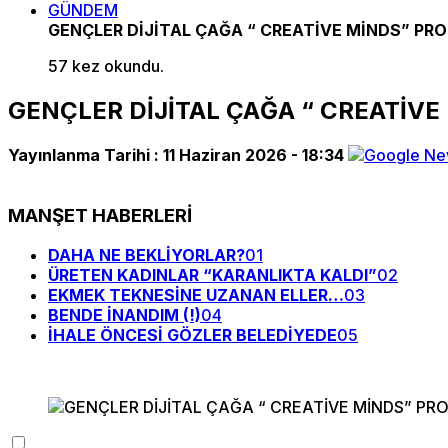
GÜNDEM
GENÇLER DİJİTAL ÇAĞA “ CREATİVE MİNDS” PRO
57 kez okundu.
GENÇLER DİJİTAL ÇAĞA “ CREATİVE
Yayınlanma Tarihi :
11 Haziran 2026 - 18:34
MANŞET HABERLERİ
DAHA NE BEKLİYORLAR?
01
ÜRETEN KADINLAR “KARANLIKTA KALDI”
02
EKMEK TEKNESİNE UZANAN ELLER…
03
BENDE İNANDIM (!)
04
İHALE ÖNCESİ GÖZLER BELEDİYEDE
05