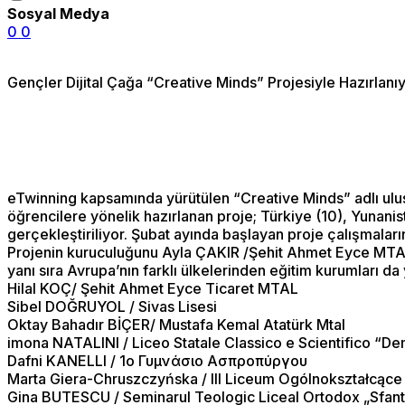
Sosyal Medya
0
0
Gençler Dijital Çağa “Creative Minds” Projesiyle Hazırlanı
eTwinning kapsamında yürütülen “Creative Minds” adlı uluslara
öğrencilere yönelik hazırlanan proje; Türkiye (10), Yunanis
gerçekleştiriliyor. Şubat ayında başlayan proje çalışmalar
Projenin kuruculuğunu Ayla ÇAKIR /Şehit Ahmet Eyce MTA
yanı sıra Avrupa’nın farklı ülkelerinden eğitim kurumları da 
Hilal KOÇ/ Şehit Ahmet Eyce Ticaret MTAL
Sibel DOĞRUYOL / Sivas Lisesi
Oktay Bahadır BİÇER/ Mustafa Kemal Atatürk Mtal
imona NATALINI / Liceo Statale Classico e Scientifico “De
Dafni KANELLI / 1ο Γυμνάσιο Ασπροπύργου
Marta Giera-Chruszczyńska / III Liceum Ogólnokształcące 
Gina BUTESCU / Seminarul Teologic Liceal Ortodox „Sfant