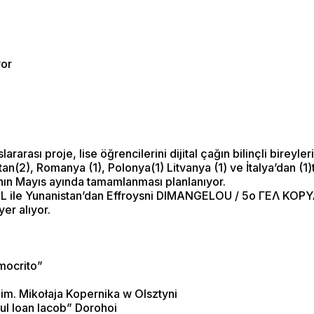
yor
rası proje, lise öğrencilerini dijital çağın bilinçli bireyler
tan(2), Romanya (1), Polonya(1) Litvanya (1) ve İtalya’dan (
ının Mayıs ayında tamamlanması planlanıyor.
L ile Yunanistan’dan Effroysni DIMANGELOU / 5ο ΓΕΛ ΚΟΡΥ
yer alıyor.
mocrito”
im. Mikołaja Kopernika w Olsztyni
ul Ioan Iacob” Dorohoi