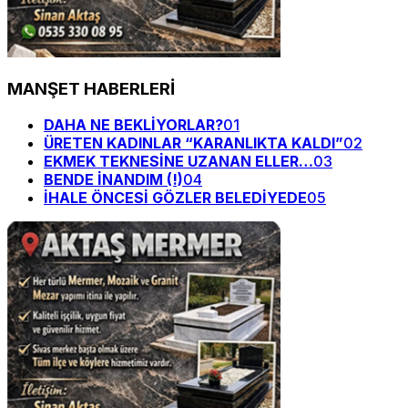
MANŞET HABERLERİ
DAHA NE BEKLİYORLAR?
01
ÜRETEN KADINLAR “KARANLIKTA KALDI”
02
EKMEK TEKNESİNE UZANAN ELLER…
03
BENDE İNANDIM (!)
04
İHALE ÖNCESİ GÖZLER BELEDİYEDE
05