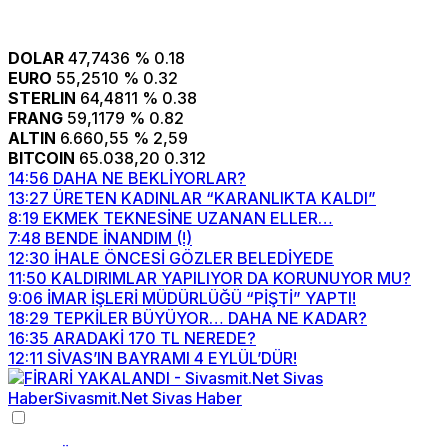
DOLAR
47,7436
% 0.18
EURO
55,2510
% 0.32
STERLIN
64,4811
% 0.38
FRANG
59,1179
% 0.82
ALTIN
6.660,55
% 2,59
BITCOIN
65.038,20
0.312
14:56
DAHA NE BEKLİYORLAR?
13:27
ÜRETEN KADINLAR “KARANLIKTA KALDI”
8:19
EKMEK TEKNESİNE UZANAN ELLER…
7:48
BENDE İNANDIM (!)
12:30
İHALE ÖNCESİ GÖZLER BELEDİYEDE
11:50
KALDIRIMLAR YAPILIYOR DA KORUNUYOR MU?
9:06
İMAR İŞLERİ MÜDÜRLÜĞÜ “PİŞTİ” YAPTI!
18:29
TEPKİLER BÜYÜYOR… DAHA NE KADAR?
16:35
ARADAKİ 170 TL NEREDE?
12:11
SİVAS’IN BAYRAMI 4 EYLÜL’DÜR!