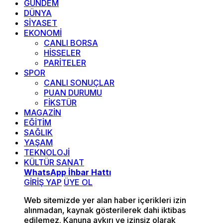
GÜNDEM
DÜNYA
SİYASET
EKONOMİ
CANLI BORSA
HİSSELER
PARİTELER
SPOR
CANLI SONUÇLAR
PUAN DURUMU
FİKSTÜR
MAGAZİN
EĞİTİM
SAĞLIK
YAŞAM
TEKNOLOJİ
KÜLTÜR SANAT
WhatsApp İhbar Hattı
GİRİŞ YAP
ÜYE OL
Web sitemizde yer alan haber içerikleri izin
alınmadan, kaynak gösterilerek dahi iktibas
edilemez. Kanuna aykırı ve izinsiz olarak