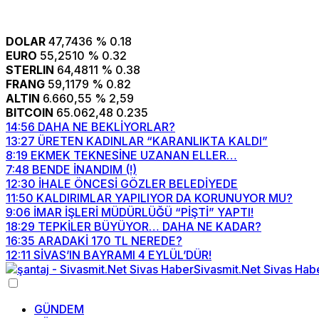
DOLAR
47,7436
% 0.18
EURO
55,2510
% 0.32
STERLIN
64,4811
% 0.38
FRANG
59,1179
% 0.82
ALTIN
6.660,55
% 2,59
BITCOIN
65.062,48
0.235
14:56
DAHA NE BEKLİYORLAR?
13:27
ÜRETEN KADINLAR “KARANLIKTA KALDI”
8:19
EKMEK TEKNESİNE UZANAN ELLER…
7:48
BENDE İNANDIM (!)
12:30
İHALE ÖNCESİ GÖZLER BELEDİYEDE
11:50
KALDIRIMLAR YAPILIYOR DA KORUNUYOR MU?
9:06
İMAR İŞLERİ MÜDÜRLÜĞÜ “PİŞTİ” YAPTI!
18:29
TEPKİLER BÜYÜYOR… DAHA NE KADAR?
16:35
ARADAKİ 170 TL NEREDE?
12:11
SİVAS’IN BAYRAMI 4 EYLÜL’DÜR!
GÜNDEM