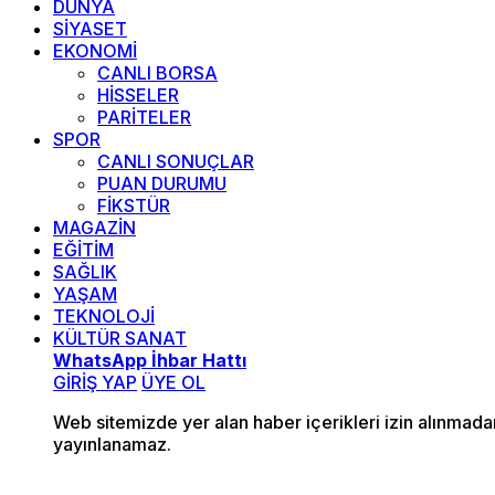
DÜNYA
SİYASET
EKONOMİ
CANLI BORSA
HİSSELER
PARİTELER
SPOR
CANLI SONUÇLAR
PUAN DURUMU
FİKSTÜR
MAGAZİN
EĞİTİM
SAĞLIK
YAŞAM
TEKNOLOJİ
KÜLTÜR SANAT
WhatsApp İhbar Hattı
GİRİŞ YAP
ÜYE OL
Web sitemizde yer alan haber içerikleri izin alınmad
yayınlanamaz.