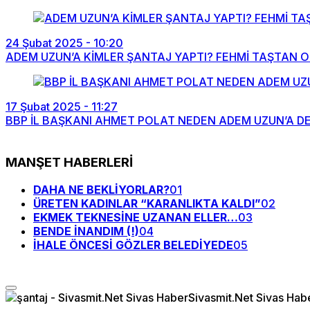
24 Şubat 2025 - 10:20
ADEM UZUN’A KİMLER ŞANTAJ YAPTI? FEHMİ TAŞTAN O 
17 Şubat 2025 - 11:27
BBP İL BAŞKANI AHMET POLAT NEDEN ADEM UZUN’A D
MANŞET HABERLERİ
DAHA NE BEKLİYORLAR?
01
ÜRETEN KADINLAR “KARANLIKTA KALDI”
02
EKMEK TEKNESİNE UZANAN ELLER…
03
BENDE İNANDIM (!)
04
İHALE ÖNCESİ GÖZLER BELEDİYEDE
05