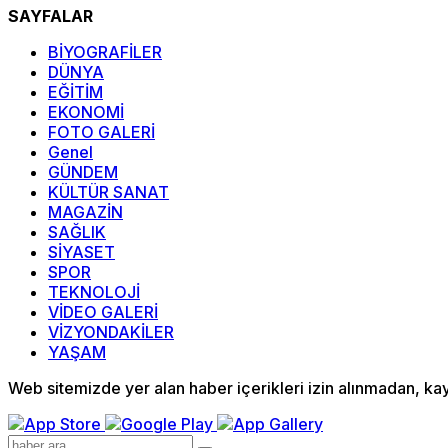
SAYFALAR
BİYOGRAFİLER
DÜNYA
EĞİTİM
EKONOMİ
FOTO GALERİ
Genel
GÜNDEM
KÜLTÜR SANAT
MAGAZİN
SAĞLIK
SİYASET
SPOR
TEKNOLOJİ
VİDEO GALERİ
VİZYONDAKİLER
YAŞAM
Web sitemizde yer alan haber içerikleri izin alınmadan, k