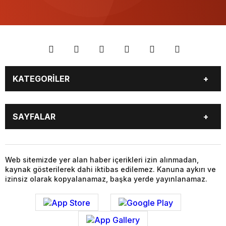
KATEGORİLER
BİYOGRAFİLER
DÜNYA
SAYFALAR
EĞİTİM
EKONOMİ
FOTO GALERİ
Genel
BİYOGRAFİLER
DÜNYA
GÜNDEM
KÜLTÜR SANAT
EĞİTİM
EKONOMİ
Web sitemizde yer alan haber içerikleri izin alınmadan,
MAGAZİN
SAĞLIK
kaynak gösterilerek dahi iktibas edilemez. Kanuna aykırı ve
FOTO GALERİ
Genel
SİYASET
SPOR
izinsiz olarak kopyalanamaz, başka yerde yayınlanamaz.
GÜNDEM
KÜLTÜR SANAT
TEKNOLOJİ
VİDEO GALERİ
MAGAZİN
SAĞLIK
VİZYONDAKİLER
YAŞAM
SİYASET
SPOR