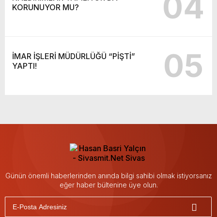
04
KORUNUYOR MU?
05
İMAR İŞLERİ MÜDÜRLÜĞÜ “PİŞTİ”
YAPTI!
Günün önemli haberlerinden anında bilgi sahibi olmak istiyorsanız
eğer haber bültenine üye olun.