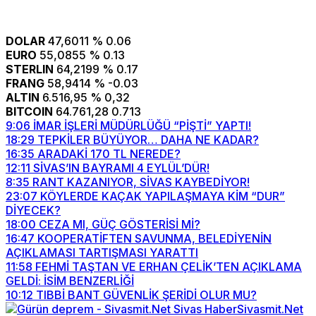
DOLAR
47,6011
% 0.06
EURO
55,0855
% 0.13
STERLIN
64,2199
% 0.17
FRANG
58,9414
% -0.03
ALTIN
6.516,95
% 0,32
BITCOIN
64.761,28
0.713
9:06
İMAR İŞLERİ MÜDÜRLÜĞÜ “PİŞTİ” YAPTI!
18:29
TEPKİLER BÜYÜYOR… DAHA NE KADAR?
16:35
ARADAKİ 170 TL NEREDE?
12:11
SİVAS’IN BAYRAMI 4 EYLÜL’DÜR!
8:35
RANT KAZANIYOR, SİVAS KAYBEDİYOR!
23:07
KÖYLERDE KAÇAK YAPILAŞMAYA KİM “DUR”
DİYECEK?
18:00
CEZA MI, GÜÇ GÖSTERİSİ Mİ?
16:47
KOOPERATİFTEN SAVUNMA, BELEDİYENİN
AÇIKLAMASI TARTIŞMASI YARATTI
11:58
FEHMİ TAŞTAN VE ERHAN ÇELİK’TEN AÇIKLAMA
GELDİ: İSİM BENZERLİĞİ
10:12
TIBBİ BANT GÜVENLİK ŞERİDİ OLUR MU?