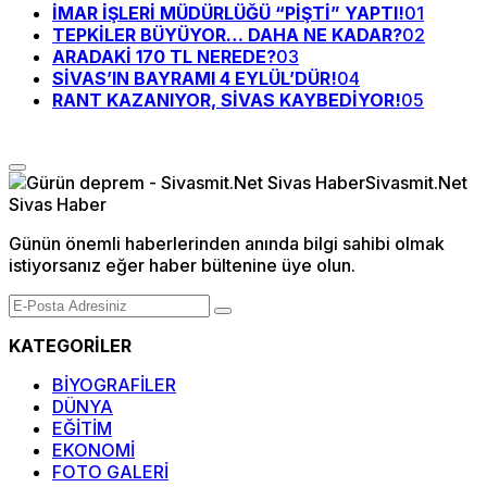
İMAR İŞLERİ MÜDÜRLÜĞÜ “PİŞTİ” YAPTI!
01
TEPKİLER BÜYÜYOR… DAHA NE KADAR?
02
ARADAKİ 170 TL NEREDE?
03
SİVAS’IN BAYRAMI 4 EYLÜL’DÜR!
04
RANT KAZANIYOR, SİVAS KAYBEDİYOR!
05
Günün önemli haberlerinden anında bilgi sahibi olmak
istiyorsanız eğer haber bültenine üye olun.
KATEGORİLER
BİYOGRAFİLER
DÜNYA
EĞİTİM
EKONOMİ
FOTO GALERİ