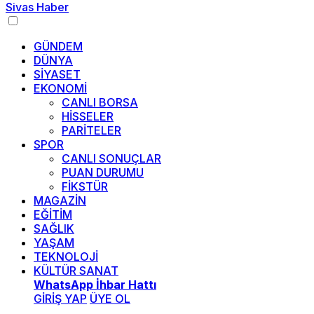
GÜNDEM
DÜNYA
SİYASET
EKONOMİ
CANLI BORSA
HİSSELER
PARİTELER
SPOR
CANLI SONUÇLAR
PUAN DURUMU
FİKSTÜR
MAGAZİN
EĞİTİM
SAĞLIK
YAŞAM
TEKNOLOJİ
KÜLTÜR SANAT
WhatsApp İhbar Hattı
GİRİŞ YAP
ÜYE OL