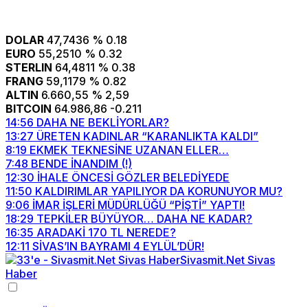
DOLAR
47,7436
% 0.18
EURO
55,2510
% 0.32
STERLIN
64,4811
% 0.38
FRANG
59,1179
% 0.82
ALTIN
6.660,55
% 2,59
BITCOIN
64.986,86
-0.211
14:56
DAHA NE BEKLİYORLAR?
13:27
ÜRETEN KADINLAR “KARANLIKTA KALDI”
8:19
EKMEK TEKNESİNE UZANAN ELLER…
7:48
BENDE İNANDIM (!)
12:30
İHALE ÖNCESİ GÖZLER BELEDİYEDE
11:50
KALDIRIMLAR YAPILIYOR DA KORUNUYOR MU?
9:06
İMAR İŞLERİ MÜDÜRLÜĞÜ “PİŞTİ” YAPTI!
18:29
TEPKİLER BÜYÜYOR… DAHA NE KADAR?
16:35
ARADAKİ 170 TL NEREDE?
12:11
SİVAS’IN BAYRAMI 4 EYLÜL’DÜR!