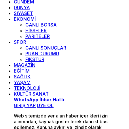
GÜNDEM
DÜNYA
SİYASET
EKONOMİ
CANLI BORSA
HİSSELER
PARİTELER
SPOR
CANLI SONUÇLAR
PUAN DURUMU
FİKSTÜR
MAGAZİN
EĞİTİM
SAĞLIK
YAŞAM
TEKNOLOJİ
KÜLTÜR SANAT
WhatsApp İhbar Hattı
GİRİŞ YAP
ÜYE OL
Web sitemizde yer alan haber içerikleri izin
alınmadan, kaynak gösterilerek dahi iktibas
edilemez. Kanuna aykırı ve izinsiz olarak