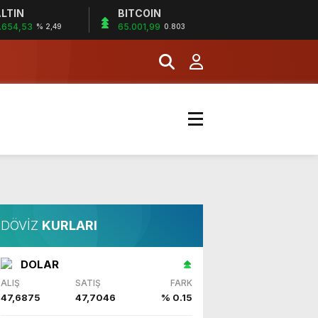
LTIN
BITCOIN
.654,53
65.001,99
% 2,49
0.803
DÖVİZ
KURLARI
DOLAR
ALIŞ
SATIŞ
FARK
47,6875
47,7046
% 0.15