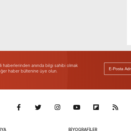
 haberlerinden anında bilgi sahibi olmak
 eğer haber bültenine üye olun.
NYA
BİYOGRAFİLER