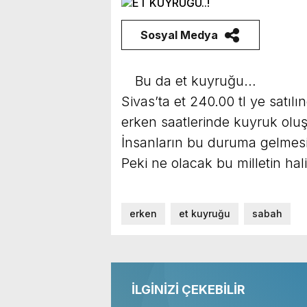
Sosyal Medya
Bu da et kuyruğu…
Sivas’ta et 240.00 tl ye satıl
erken saatlerinde kuyruk oluş
İnsanların bu duruma gelmesi
Peki ne olacak bu milletin hal
erken
et kuyruğu
sabah
İLGİNİZİ ÇEKEBİLİR