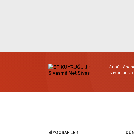
Günün önemli
istiyorsanız
BİYOGRAFİLER
DÜ