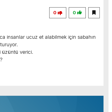
0
0
ınca insanlar ucuz et alabilmek için sabahın
turuyor.
 üzüntü verici.
i?