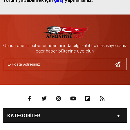
Yorum yapabilmek için
giriş
yapmalısınız.
Günün önemli haberlerinden anında bilgi sahibi olmak istiyorsanız
eğer haber bültenine üye olun.
KATEGORİLER
BİYOGRAFİLER
DÜNYA