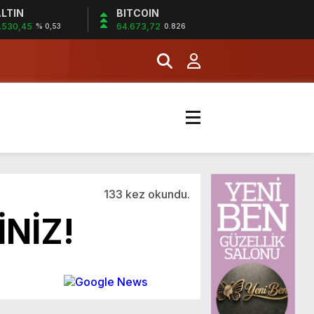
LTIN
BITCOIN
.530,45
64.673,72
% 0,53
0.826
133 kez okundu.
NİZ!