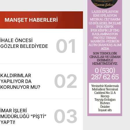
MANŞET HABERLERİ
01
İHALE ÖNCESİ
GÖZLER BELEDİYEDE
02
KALDIRIMLAR
YAPILIYOR DA
KORUNUYOR MU?
03
İMAR İŞLERİ
MÜDÜRLÜĞÜ “PİŞTİ”
YAPTI!