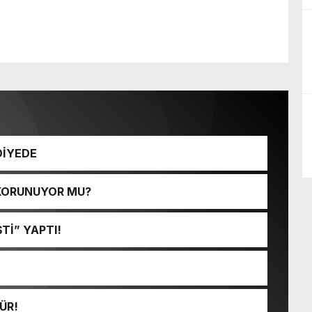
DİYEDE
 KORUNUYOR MU?
Tİ” YAPTI!
ÜR!