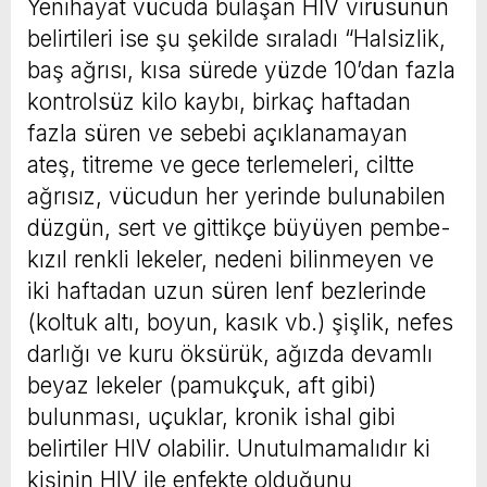
Yenihayat vücuda bulaşan HİV virüsünün
belirtileri ise şu şekilde sıraladı “Halsizlik,
baş ağrısı, kısa sürede yüzde 10’dan fazla
kontrolsüz kilo kaybı, birkaç haftadan
fazla süren ve sebebi açıklanamayan
ateş, titreme ve gece terlemeleri, ciltte
ağrısız, vücudun her yerinde bulunabilen
düzgün, sert ve gittikçe büyüyen pembe-
kızıl renkli lekeler, nedeni bilinmeyen ve
iki haftadan uzun süren lenf bezlerinde
(koltuk altı, boyun, kasık vb.) şişlik, nefes
darlığı ve kuru öksürük, ağızda devamlı
beyaz lekeler (pamukçuk, aft gibi)
bulunması, uçuklar, kronik ishal gibi
belirtiler HIV olabilir. Unutulmamalıdır ki
kişinin HIV ile enfekte olduğunu