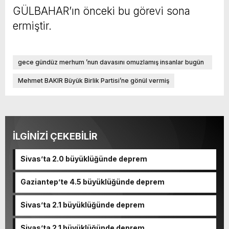
GÜLBAHAR’ın önceki bu görevi sona
ermiştir.
gece gündüz merhum ’nun davasını omuzlamış insanlar bugün
bu tabloya bakınca ne düşünüyor gerçekten merak ediyorum.
Mehmet BAKIR Büyük Birlik Partisi’ne gönül vermiş
BBP kadrolarında yıllarca emek vermiş
İLGİNİZİ ÇEKEBİLİR
Sivas’ta 2.0 büyüklüğünde deprem
Gaziantep’te 4.5 büyüklüğünde deprem
Sivas’ta 2.1 büyüklüğünde deprem
Sivas’ta 2.1 büyüklüğünde deprem