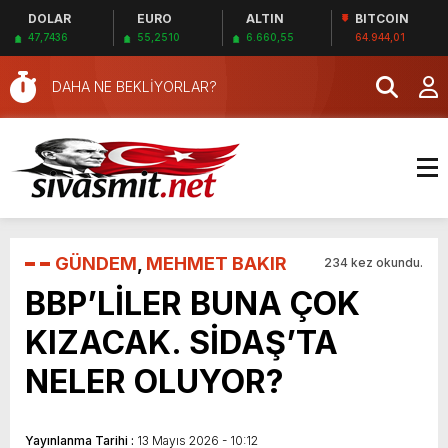
DOLAR
EURO
ALTIN
BITCOIN
47,7436
55,2510
6.660,55
64.944,01
DAHA NE BEKLİYORLAR?
GÜNDEM
,
MEHMET BAKIR
234 kez okundu.
BBP’LİLER BUNA ÇOK
KIZACAK. SİDAŞ’TA
NELER OLUYOR?
Yayınlanma Tarihi :
13 Mayıs 2026 - 10:12