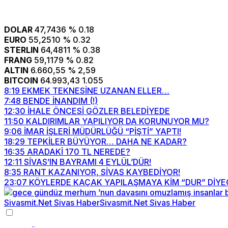
DOLAR
47,7436
% 0.18
EURO
55,2510
% 0.32
STERLIN
64,4811
% 0.38
FRANG
59,1179
% 0.82
ALTIN
6.660,55
% 2,59
BITCOIN
64.993,43
1.055
8:19
EKMEK TEKNESİNE UZANAN ELLER…
7:48
BENDE İNANDIM (!)
12:30
İHALE ÖNCESİ GÖZLER BELEDİYEDE
11:50
KALDIRIMLAR YAPILIYOR DA KORUNUYOR MU?
9:06
İMAR İŞLERİ MÜDÜRLÜĞÜ “PİŞTİ” YAPTI!
18:29
TEPKİLER BÜYÜYOR… DAHA NE KADAR?
16:35
ARADAKİ 170 TL NEREDE?
12:11
SİVAS’IN BAYRAMI 4 EYLÜL’DÜR!
8:35
RANT KAZANIYOR, SİVAS KAYBEDİYOR!
23:07
KÖYLERDE KAÇAK YAPILAŞMAYA KİM “DUR” DİYE