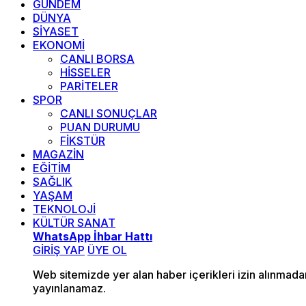
GÜNDEM
DÜNYA
SİYASET
EKONOMİ
CANLI BORSA
HİSSELER
PARİTELER
SPOR
CANLI SONUÇLAR
PUAN DURUMU
FİKSTÜR
MAGAZİN
EĞİTİM
SAĞLIK
YAŞAM
TEKNOLOJİ
KÜLTÜR SANAT
WhatsApp İhbar Hattı
GİRİŞ YAP
ÜYE OL
Web sitemizde yer alan haber içerikleri izin alınmad
yayınlanamaz.