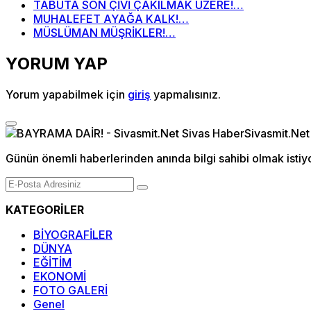
TABUTA SON ÇİVİ ÇAKILMAK ÜZERE!…
MUHALEFET AYAĞA KALK!…
MÜSLÜMAN MÜŞRİKLER!…
YORUM YAP
Yorum yapabilmek için
giriş
yapmalısınız.
Günün önemli haberlerinden anında bilgi sahibi olmak istiy
KATEGORİLER
BİYOGRAFİLER
DÜNYA
EĞİTİM
EKONOMİ
FOTO GALERİ
Genel