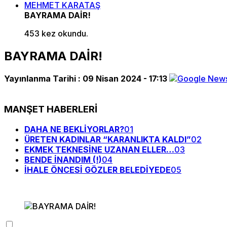
MEHMET KARATAŞ
BAYRAMA DAİR!
453 kez okundu.
BAYRAMA DAİR!
Yayınlanma Tarihi :
09 Nisan 2024 - 17:13
MANŞET HABERLERİ
DAHA NE BEKLİYORLAR?
01
ÜRETEN KADINLAR “KARANLIKTA KALDI”
02
EKMEK TEKNESİNE UZANAN ELLER…
03
BENDE İNANDIM (!)
04
İHALE ÖNCESİ GÖZLER BELEDİYEDE
05