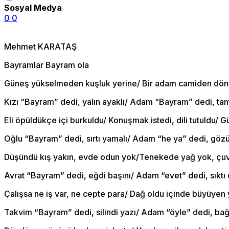
Sosyal Medya
0
0
Mehmet KARATAŞ
Bayramlar Bayram ola
Güneş yükselmeden kuşluk yerine/ Bir adam camiden dönd
Kızı “Bayram” dedi, yalın ayaklı/ Adam “Bayram” dedi, t
Eli öpüldükçe içi burkuldu/ Konuşmak istedi, dili tutuldu/ G
Oğlu “Bayram” dedi, sırtı yamalı/ Adam “he ya” dedi, göz
Düşündü kış yakın, evde odun yok/Tenekede yağ yok, çuva
Avrat “Bayram” dedi, eğdi başını/ Adam “evet” dedi, sıktı 
Çalışsa ne iş var, ne cepte para/ Dağ oldu içinde büyüyen y
Takvim “Bayram” dedi, silindi yazı/ Adam “öyle” dedi, bağ