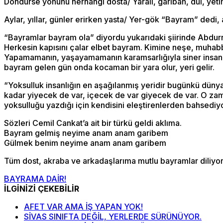
Döndürse yönünü herhangi dosta/ Yaralı, gariban, dul, yeti
Aylar, yıllar, günler erirken yasta/ Yer-gök “Bayram” dedi,
“Bayramlar bayram ola” diyordu yukarıdaki şiirinde Abdurr
Herkesin kapısını çalar elbet bayram. Kimine neşe, muhabbet 
Yapamamanın, yaşayamamanın karamsarlığıyla siner insan b
bayram gelen gün onda kocaman bir yara olur, yeri gelir.
“Yoksulluk insanlığın en aşağılanmış yeridir bugünkü düny
kadar yiyecek de var, içecek de var giyecek de var. O zam
yoksulluğu yazdığı için kendisini eleştirenlerden bahsedi
Sözleri Cemil Cankat’a ait bir türkü geldi aklıma.
Bayram gelmiş neyime anam anam garibem
Gülmek benim neyime anam anam garibem
Tüm dost, akraba ve arkadaşlarıma mutlu bayramlar diliyo
BAYRAMA DAİR!
İLGİNİZİ ÇEKEBİLİR
AFET VAR AMA İŞ YAPAN YOK!
SİVAS SINIFTA DEĞİL, YERLERDE SÜRÜNÜYOR.