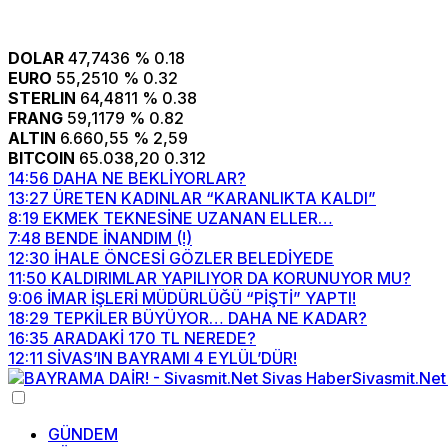
DOLAR
47,7436
% 0.18
EURO
55,2510
% 0.32
STERLIN
64,4811
% 0.38
FRANG
59,1179
% 0.82
ALTIN
6.660,55
% 2,59
BITCOIN
65.038,20
0.312
14:56
DAHA NE BEKLİYORLAR?
13:27
ÜRETEN KADINLAR “KARANLIKTA KALDI”
8:19
EKMEK TEKNESİNE UZANAN ELLER…
7:48
BENDE İNANDIM (!)
12:30
İHALE ÖNCESİ GÖZLER BELEDİYEDE
11:50
KALDIRIMLAR YAPILIYOR DA KORUNUYOR MU?
9:06
İMAR İŞLERİ MÜDÜRLÜĞÜ “PİŞTİ” YAPTI!
18:29
TEPKİLER BÜYÜYOR… DAHA NE KADAR?
16:35
ARADAKİ 170 TL NEREDE?
12:11
SİVAS’IN BAYRAMI 4 EYLÜL’DÜR!
GÜNDEM