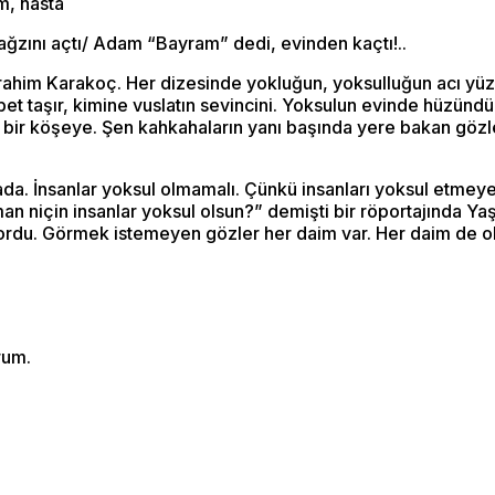
m, hasta
 ağzını açtı/ Adam “Bayram” dedi, evinden kaçtı!..
ahim Karakoç. Her dizesinde yokluğun, yoksulluğun acı yüzü
taşır, kimine vuslatın sevincini. Yoksulun evinde hüzündür. E
ir köşeye. Şen kahkahaların yanı başında yere bakan gözler
ada. İnsanlar yoksul olmamalı. Çünkü insanları yoksul etme
an niçin insanlar yoksul olsun?” demişti bir röportajında Y
yordu. Görmek istemeyen gözler her daim var. Her daim de ol
rum.