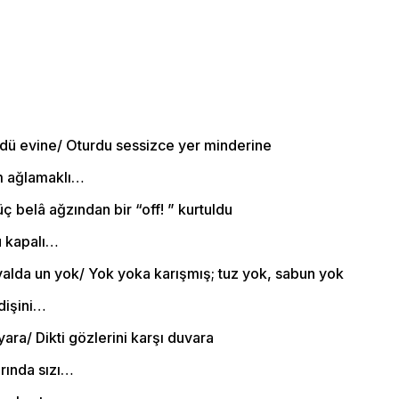
ü evine/ Oturdu sessizce yer minderine
am ağlamaklı…
üç belâ ağzından bir “off! ” kurtuldu
ü kapalı…
lda un yok/ Yok yoka karışmış; tuz yok, sabun yok
dişini…
ara/ Dikti gözlerini karşı duvara
rında sızı…