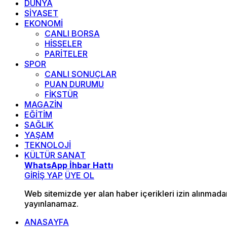
DÜNYA
SİYASET
EKONOMİ
CANLI BORSA
HİSSELER
PARİTELER
SPOR
CANLI SONUÇLAR
PUAN DURUMU
FİKSTÜR
MAGAZİN
EĞİTİM
SAĞLIK
YAŞAM
TEKNOLOJİ
KÜLTÜR SANAT
WhatsApp İhbar Hattı
GİRİŞ YAP
ÜYE OL
Web sitemizde yer alan haber içerikleri izin alınmad
yayınlanamaz.
ANASAYFA