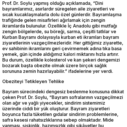
Prof. Dr. Soylu yapmış olduğu açıklamada, “Dini
bayramlarımız, asırlardır süregelen aile ziyaretleri ve
sıcak kucaklaşmalarla dolu özel günlerdir. Bayramlaşma
trafiğinde gelen misafirleri ağırlamak için zengin
ikramlarda bulunulur. Özellikle İç Anadolu gibi mutfağı
zengin bölgelerde, su böreği, sarma, çeşitli tatlılar ve
Kurban Bayramı dolayısıyla kurban eti ikramları bayram
ziyaretlerinin vazgeçilmezleridir. Her gittiğimiz ziyarette,
ev sahibinin ikramlarını geri çevirmemek adına tıka basa
yemek, gün içinde aldığımız kalori miktarını hızla artırır.
Bu durum, özellikle kolesterol ve kan şekeri dengemizi
bozarak başta obezite olmak üzere birçok sağlık
sorununa zemin hazırlayabilir.” ifadelerine yer verdi.
Obeziteyi Tetikleyen Tehlike
Bayram sürecindeki dengesiz beslenme konusuna dikkat
çeken Prof. Dr. Soylu, “Bayram sofralarının vazgeçilmezi
olan ağır ve yağlı yiyecekler, sindirim sistemimiz
üzerinde ciddi bir yük oluşturur. Bayram ziyaretleri
boyunca fazla tüketilen gıdalar sindirim problemlerine,
safra kesesi rahatsızlıklarına sebep olmaktadır. Mide
yanması, şişkinlik, hazımsızlık gibi şikâyetler bu