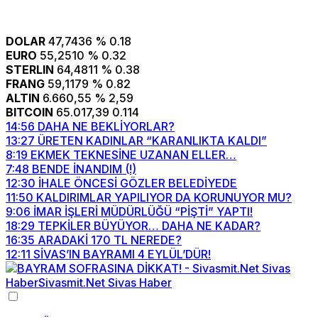
DOLAR
47,7436
% 0.18
EURO
55,2510
% 0.32
STERLIN
64,4811
% 0.38
FRANG
59,1179
% 0.82
ALTIN
6.660,55
% 2,59
BITCOIN
65.017,39
0.114
14:56
DAHA NE BEKLİYORLAR?
13:27
ÜRETEN KADINLAR “KARANLIKTA KALDI”
8:19
EKMEK TEKNESİNE UZANAN ELLER…
7:48
BENDE İNANDIM (!)
12:30
İHALE ÖNCESİ GÖZLER BELEDİYEDE
11:50
KALDIRIMLAR YAPILIYOR DA KORUNUYOR MU?
9:06
İMAR İŞLERİ MÜDÜRLÜĞÜ “PİŞTİ” YAPTI!
18:29
TEPKİLER BÜYÜYOR… DAHA NE KADAR?
16:35
ARADAKİ 170 TL NEREDE?
12:11
SİVAS’IN BAYRAMI 4 EYLÜL’DÜR!