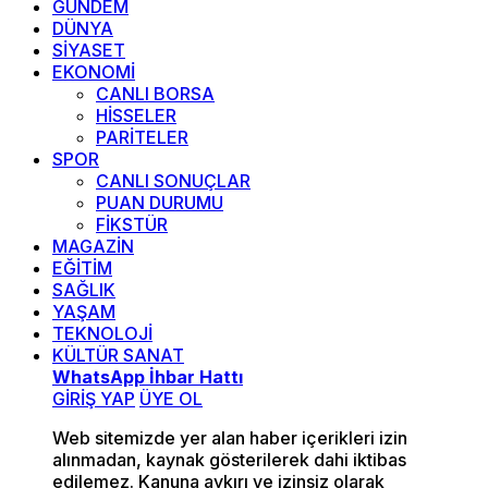
GÜNDEM
DÜNYA
SİYASET
EKONOMİ
CANLI BORSA
HİSSELER
PARİTELER
SPOR
CANLI SONUÇLAR
PUAN DURUMU
FİKSTÜR
MAGAZİN
EĞİTİM
SAĞLIK
YAŞAM
TEKNOLOJİ
KÜLTÜR SANAT
WhatsApp İhbar Hattı
GİRİŞ YAP
ÜYE OL
Web sitemizde yer alan haber içerikleri izin
alınmadan, kaynak gösterilerek dahi iktibas
edilemez. Kanuna aykırı ve izinsiz olarak