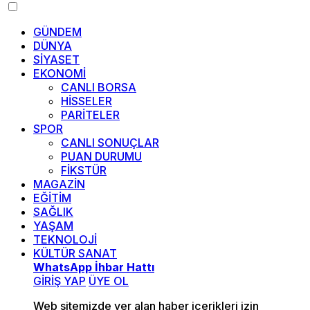
GÜNDEM
DÜNYA
SİYASET
EKONOMİ
CANLI BORSA
HİSSELER
PARİTELER
SPOR
CANLI SONUÇLAR
PUAN DURUMU
FİKSTÜR
MAGAZİN
EĞİTİM
SAĞLIK
YAŞAM
TEKNOLOJİ
KÜLTÜR SANAT
WhatsApp İhbar Hattı
GİRİŞ YAP
ÜYE OL
Web sitemizde yer alan haber içerikleri izin