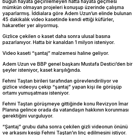
bugün hayata geçirilemeyen hatta hayata geçmesi
mümkün olmayan projeleri konuşup üzerinde çalışma
yaparlarmış. İddialara göre Adem Uzun’un elinde bulunan
45 dakikalık video kasetinde kendi ettiği küfürler,
hakaretler yer alıyormuş.
Gizlice çekilen o kaset daha sonra ulusal basına
pazarlanıyor. Hatta bir kanaldan 1 milyon isteniyor.
Video kaseti “şantaj” malzemesi haline geliyor.
Adem Uzun ve BBP genel başkanı Mustafa Destici’den bir
şeyler isteniyor, kaset karşılığında.
Fehmi Taştan birileri tarafından görevlendiriliyor ve
gizlice videoyu çekip “şantaj” yapan kişi ile görüşüp
ortamı yumuşatması isteniyor.
Fehmi Taştan görüşmeye gittiğinde konu Revizyon İmar
Planına gelince orada da vatandaşın hakkının korunması
gerektiğini vurguluyor.
“Şantaj” grubu daha sonra çekilen gizli videonun önünü
ve arkasını kesip Fehmi Taştan’ın linç edilmesini istiyor.