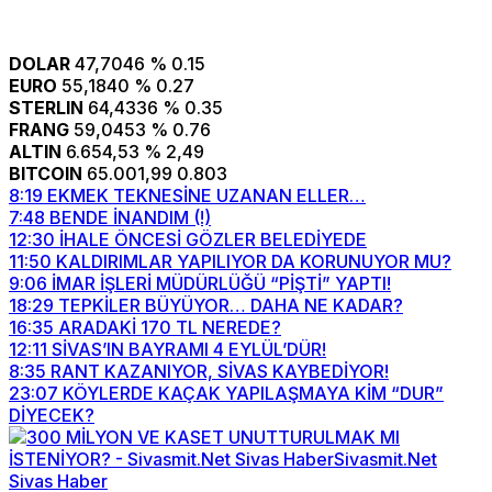
DOLAR
47,7046
% 0.15
EURO
55,1840
% 0.27
STERLIN
64,4336
% 0.35
FRANG
59,0453
% 0.76
ALTIN
6.654,53
% 2,49
BITCOIN
65.001,99
0.803
8:19
EKMEK TEKNESİNE UZANAN ELLER…
7:48
BENDE İNANDIM (!)
12:30
İHALE ÖNCESİ GÖZLER BELEDİYEDE
11:50
KALDIRIMLAR YAPILIYOR DA KORUNUYOR MU?
9:06
İMAR İŞLERİ MÜDÜRLÜĞÜ “PİŞTİ” YAPTI!
18:29
TEPKİLER BÜYÜYOR… DAHA NE KADAR?
16:35
ARADAKİ 170 TL NEREDE?
12:11
SİVAS’IN BAYRAMI 4 EYLÜL’DÜR!
8:35
RANT KAZANIYOR, SİVAS KAYBEDİYOR!
23:07
KÖYLERDE KAÇAK YAPILAŞMAYA KİM “DUR”
DİYECEK?