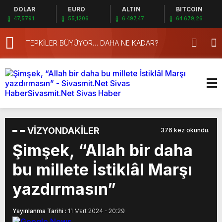
DOLAR
EURO
ALTIN
BITCOIN
47,5791
55,1206
6.497,47
64.679,26
TEPKİLER BÜYÜYOR… DAHA NE KADAR?
ARADAKİ 170
VİZYONDAKİLER
376 kez okundu.
Şimşek, “Allah bir daha
bu millete İstiklâl Marşı
yazdırmasın”
Yayınlanma Tarihi :
11 Mart 2024 - 20:29