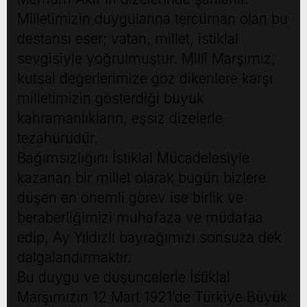
Milletimizin duygularına tercüman olan bu
destansı eser; vatan, millet, istiklal
sevgisiyle yoğrulmuştur. Millî Marşımız,
kutsal değerlerimize göz dikenlere karşı
milletimizin gösterdiği büyük
kahramanlıkların, eşsiz dizelerle
tezahürüdür.
Bağımsızlığını İstiklal Mücadelesiyle
kazanan bir millet olarak bugün bizlere
düşen en önemli görev ise birlik ve
beraberliğimizi muhafaza ve müdafaa
edip, Ay Yıldızlı bayrağımızı sonsuza dek
dalgalandırmaktır.
Bu duygu ve düşüncelerle İstiklal
Marşımızın 12 Mart 1921’de Türkiye Büyük