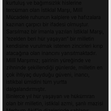
kurtuluş ve bağımsızlık hislerine
tercüman olan İstiklal Marşı, Millî
Mücadele ruhunun kalplere ve hafızalara
kazınan çarpıcı bir ifadesi olmuştur.
Sarsılmaz bir imanla yazılan İstiklal Marşı,
“ezelden beri hür yaşayan” bir milletin
kendisine vurulmak istenen zincirleri kırıp
atacağına olan inancını yansıtmaktadır.
Millî Marşımız; şairinin yüreğinde ve
zihninde şekillendiği günlerde, milletin en
çok ihtiyaç duyduğu güveni, inancı,
istikbal ümidini tüm yurtta
dalgalandırmıştır.
Binlerce yıl hür yaşayan ve hükümran
olan bir milletin, istiklal azmi, şanlı mazisi
Merhum Akif’in dizelerinde şahlanır.