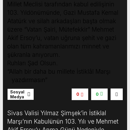
Millet Meclisi tarafından kabul edilişinin
103. Yıldönümünde, Gazi Mustafa Kemal
Atatürk ve silah arkadaşları başta olmak
üzere “Vatan Şairi, Mütefekkir” Mehmet
Akif Ersoy’u, vatan uğruna şehit ve gazi
olan tüm kahramanlarımızı minnet ve
şükranla anıyorum.
Ruhları Şad Olsun.
“Allah bir daha bu millete İstiklâl Marşı
yazdırmasın”
Sosyal
0
0
Medya
Sivas Valisi Yılmaz Şimşek’in İstiklal
Marşı’nın Kabulünün 103. Yılı ve Mehmet
Akif Ersoy’u Anma Günü Nedeniyle