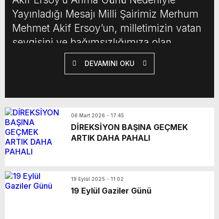
Yayınladığı Mesajı Milli Şairimiz Merhum
Mehmet Akif Ersoy’un, milletimizin vatan
sevgisini ve bağımsızlığımıza olan
tutkusunu kaleme aldığı İstiklal
DEVAMINI OKU
Marşımızın 12 Mart 1921 tarihinde, Türkiye
Büyük Millet Meclisi tarafından muhteşem
bir coşku ve heyecanla kabul edilişinin
103. yıldönümünü kutlamanın haklı […]
06 Mart 2026 - 17:45
DİREKSİYON BAŞINA GEÇMEK
ARTIK DAHA PAHALI
19 Eylül 2025 - 11:02
19 Eylül Gaziler Günü