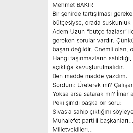
Mehmet BAKIR
Bir şehirde tartışılması gere
bütçesiyse, orada suskunluk n
Adem Uzun “bütçe fazlası” i
gereken sorular vardır. Çünkü
başarı değildir. Önemli olan,
Hangi taşınmazların satıldığı, 
açıklığa kavuşturulmalıdır.
Ben madde madde yazdım.
Sordum: Üreterek mi? Çalışara
Yoksa arsa satarak mı? İmar art
Peki şimdi başka bir soru:
Sivas’a sahip çıktığını söyley
Muhalefet parti il başkanları
Milletvekilleri…