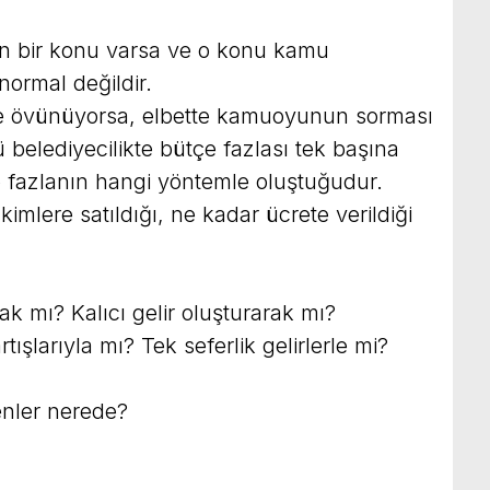
ken bir konu varsa ve o konu kamu
ormal değildir.
le övünüyorsa, elbette kamuoyunun sorması
 belediyecilikte bütçe fazlası tek başına
 o fazlanın hangi yöntemle oluştuğudur.
kimlere satıldığı, ne kadar ücrete verildiği
k mı? Kalıcı gelir oluşturarak mı?
ışlarıyla mı? Tek seferlik gelirlerle mi?
enler nerede?
…