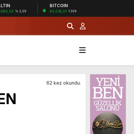
LTIN
BITCOIN
.660,55
65.018,01
% 2,59
1.309
62 kez okundu.
DEN