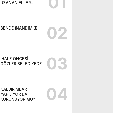
01
UZANAN ELLER…
02
BENDE İNANDIM (!)
03
İHALE ÖNCESİ
GÖZLER BELEDİYEDE
04
KALDIRIMLAR
YAPILIYOR DA
KORUNUYOR MU?