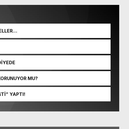
ELLER…
DİYEDE
 KORUNUYOR MU?
Tİ” YAPTI!