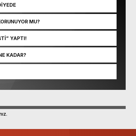
DİYEDE
 KORUNUYOR MU?
Tİ” YAPTI!
NE KADAR?
nız.