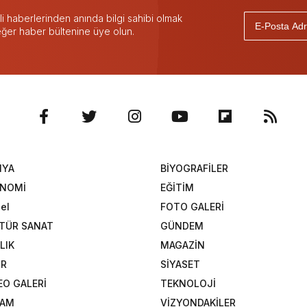
 haberlerinden anında bilgi sahibi olmak
 eğer haber bültenine üye olun.
NYA
BİYOGRAFİLER
ONOMİ
EĞİTİM
el
FOTO GALERİ
TÜR SANAT
GÜNDEM
LIK
MAGAZİN
OR
SİYASET
EO GALERİ
TEKNOLOJİ
ŞAM
VİZYONDAKİLER