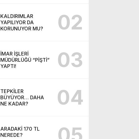
02
KALDIRIMLAR
YAPILIYOR DA
KORUNUYOR MU?
03
İMAR İŞLERİ
MÜDÜRLÜĞÜ “PİŞTİ”
YAPTI!
04
TEPKİLER
BÜYÜYOR… DAHA
NE KADAR?
05
ARADAKİ 170 TL
NEREDE?