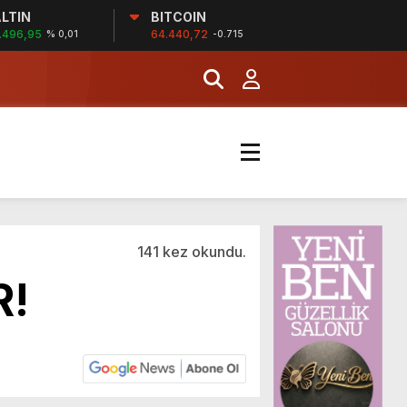
LTIN
BITCOIN
.496,95
64.440,72
% 0,01
-0.715
141 kez okundu.
R!