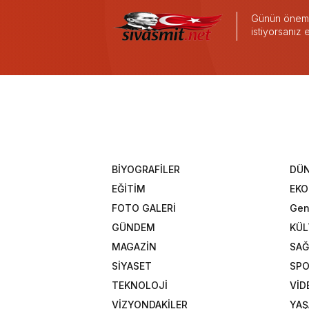
Günün önemli
istiyorsanız
BİYOGRAFİLER
DÜ
EĞİTİM
EK
FOTO GALERİ
Gen
GÜNDEM
KÜL
MAGAZİN
SAĞ
SİYASET
SP
TEKNOLOJİ
VİD
VİZYONDAKİLER
YA