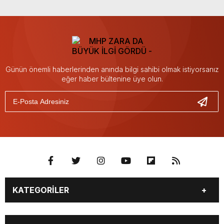
Günün önemli haberlerinden anında bilgi sahibi olmak istiyorsanız
eğer haber bültenine üye olun.
KATEGORİLER
BİYOGRAFİLER
DÜNYA