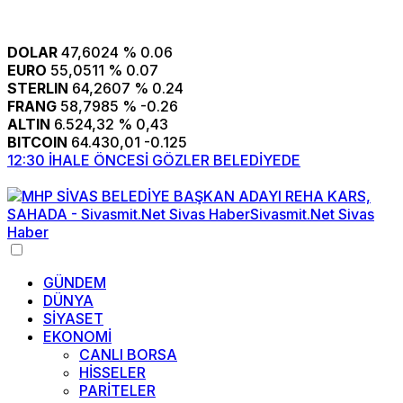
DOLAR
47,6024
% 0.06
EURO
55,0511
% 0.07
STERLIN
64,2607
% 0.24
FRANG
58,7985
% -0.26
ALTIN
6.524,32
% 0,43
BITCOIN
64.430,01
-0.125
12:30
İHALE ÖNCESİ GÖZLER BELEDİYEDE
1
GÜNDEM
DÜNYA
SİYASET
EKONOMİ
CANLI BORSA
HİSSELER
PARİTELER