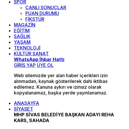
SPOR
CANLI SONUÇLAR
PUAN DURUMU
FİKSTÜR
MAGAZİN
EĞİTİM
SAĞLIK
YAŞAM
TEKNOLOJİ
KÜLTÜR SANAT
WhatsApp İhbar Hattı
GİRİŞ YAP
ÜYE OL
Web sitemizde yer alan haber içerikleri izin
alınmadan, kaynak gösterilerek dahi iktibas
edilemez. Kanuna aykırı ve izinsiz olarak
kopyalanamaz, başka yerde yayınlanamaz.
ANASAYFA
SİYASET
MHP SİVAS BELEDİYE BAŞKAN ADAYI REHA
KARS, SAHADA