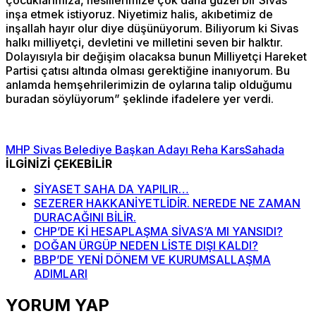
çocuklarımıza, nesillerimize çok daha güzel bir Sivas
inşa etmek istiyoruz. Niyetimiz halis, akıbetimiz de
inşallah hayır olur diye düşünüyorum. Biliyorum ki Sivas
halkı milliyetçi, devletini ve milletini seven bir halktır.
Dolayısıyla bir değişim olacaksa bunun Milliyetçi Hareket
Partisi çatısı altında olması gerektiğine inanıyorum. Bu
anlamda hemşehrilerimizin de oylarına talip olduğumu
buradan söylüyorum” şeklinde ifadelere yer verdi.
MHP Sivas Belediye Başkan Adayı Reha Kars
Sahada
İLGİNİZİ ÇEKEBİLİR
SİYASET SAHA DA YAPILIR…
SEZERER HAKKANİYETLİDİR. NEREDE NE ZAMAN
DURACAĞINI BİLİR.
CHP’DE Kİ HESAPLAŞMA SİVAS’A MI YANSIDI?
DOĞAN ÜRGÜP NEDEN LİSTE DIŞI KALDI?
BBP’DE YENİ DÖNEM VE KURUMSALLAŞMA
ADIMLARI
YORUM YAP