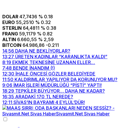
DOLAR
47,7436
% 0.18
EURO
55,2510
% 0.32
STERLIN
64,4811
% 0.38
FRANG
59,1179
% 0.82
ALTIN
6.660,55
% 2,59
BITCOIN
64.986,86
-0.211
14:56
DAHA NE BEKLİYORLAR?
13:27
ÜRETEN KADINLAR “KARANLIKTA KALDI”
8:19
EKMEK TEKNESİNE UZANAN ELLER…
7:48
BENDE İNANDIM (!)
12:30
İHALE ÖNCESİ GÖZLER BELEDİYEDE
11:50
KALDIRIMLAR YAPILIYOR DA KORUNUYOR MU?
9:06
İMAR İŞLERİ MÜDÜRLÜĞÜ “PİŞTİ” YAPTI!
18:29
TEPKİLER BÜYÜYOR… DAHA NE KADAR?
16:35
ARADAKİ 170 TL NEREDE?
12:11
SİVAS’IN BAYRAMI 4 EYLÜL’DÜR!