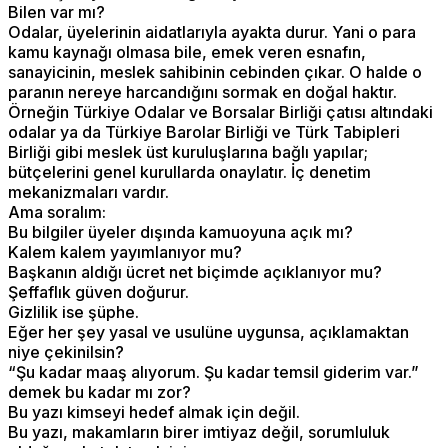
Bilen var mı?
Odalar, üyelerinin aidatlarıyla ayakta durur. Yani o para
kamu kaynağı olmasa bile, emek veren esnafın,
sanayicinin, meslek sahibinin cebinden çıkar. O halde o
paranın nereye harcandığını sormak en doğal haktır.
Örneğin Türkiye Odalar ve Borsalar Birliği çatısı altındaki
odalar ya da Türkiye Barolar Birliği ve Türk Tabipleri
Birliği gibi meslek üst kuruluşlarına bağlı yapılar;
bütçelerini genel kurullarda onaylatır. İç denetim
mekanizmaları vardır.
Ama soralım:
Bu bilgiler üyeler dışında kamuoyuna açık mı?
Kalem kalem yayımlanıyor mu?
Başkanın aldığı ücret net biçimde açıklanıyor mu?
Şeffaflık güven doğurur.
Gizlilik ise şüphe.
Eğer her şey yasal ve usulüne uygunsa, açıklamaktan
niye çekinilsin?
“Şu kadar maaş alıyorum. Şu kadar temsil giderim var.”
demek bu kadar mı zor?
Bu yazı kimseyi hedef almak için değil.
Bu yazı, makamların birer imtiyaz değil, sorumluluk