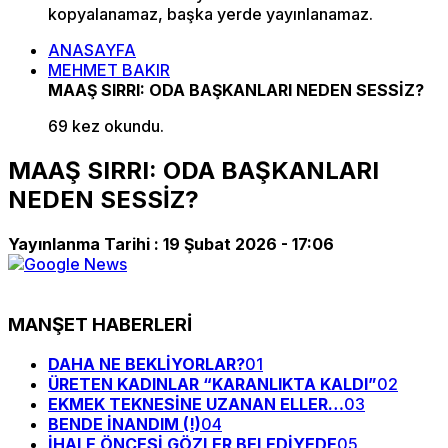
kopyalanamaz, başka yerde yayınlanamaz.
ANASAYFA
MEHMET BAKIR
MAAŞ SIRRI: ODA BAŞKANLARI NEDEN SESSİZ?
69 kez okundu.
MAAŞ SIRRI: ODA BAŞKANLARI
NEDEN SESSİZ?
Yayınlanma Tarihi :
19 Şubat 2026 - 17:06
MANŞET HABERLERİ
DAHA NE BEKLİYORLAR?
01
ÜRETEN KADINLAR “KARANLIKTA KALDI”
02
EKMEK TEKNESİNE UZANAN ELLER…
03
BENDE İNANDIM (!)
04
İHALE ÖNCESİ GÖZLER BELEDİYEDE
05