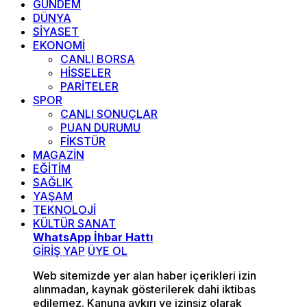
GÜNDEM
DÜNYA
SİYASET
EKONOMİ
CANLI BORSA
HİSSELER
PARİTELER
SPOR
CANLI SONUÇLAR
PUAN DURUMU
FİKSTÜR
MAGAZİN
EĞİTİM
SAĞLIK
YAŞAM
TEKNOLOJİ
KÜLTÜR SANAT
WhatsApp İhbar Hattı
GİRİŞ YAP
ÜYE OL
Web sitemizde yer alan haber içerikleri izin
alınmadan, kaynak gösterilerek dahi iktibas
edilemez. Kanuna aykırı ve izinsiz olarak