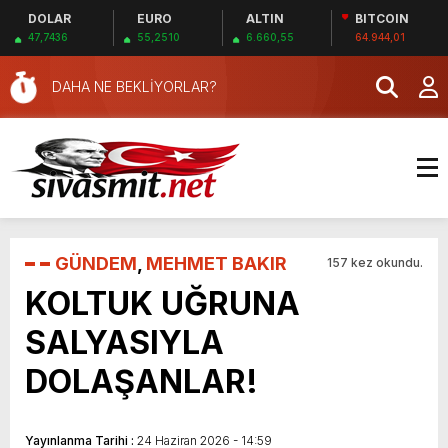
DOLAR
EURO
ALTIN
BITCOIN
47,7436
55,2510
6.660,55
64.944,01
DAHA NE BEKLİYORLAR?
GÜNDEM
,
MEHMET BAKIR
157 kez okundu.
KOLTUK UĞRUNA
SALYASIYLA
DOLAŞANLAR!
Yayınlanma Tarihi :
24 Haziran 2026 - 14:59