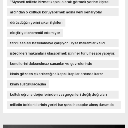
"Siyaseti millete hizmet kapısı olarak görmek yerine kişisel
ikbal basamağına dönüştürenler
ardından o koltuğu koruyabilmek adına yeni senaryolar
yazıyorlar. Kimin kullanılacağına
dürüstlüğün yerini çıkar ilişkileri
eleştiriye tahammül edemiyor
farklı sesleri baskılamaya çalışıyor. Oysa makamlar kalıcı
değildir. Güç sarhoşluğuyla hareket edenler
istedikleri makamlara ulaşabilmek için her türlü hesabı yapıyor.
Önce koltuğa giden yolu temizliyor
kendilerini dokunulmaz sananlar ve çevrelerinde
oluşturdukları çıkar düzenini ebedi zannedenler er ya da geç
kimin gözden çıkarılacağına kapalı kapılar ardında karar
milletin vicdanında mahkûm olur. Tarih
veriliyor. Ne yazık ki bugün bazı çevrelerde liyakatın yerini
kimin susturulacağına
sadakat
koltuk uğruna değerlerinden vazgeçenleri değil; doğruları
savunma cesareti gösterenleri hatırlar."
milletin beklentilerinin yerini ise şahsi hesaplar almış durumda.
Halkın sorunlarıyla ilgilenmek yerine siyasi mühendislik peşinde
koşanlar