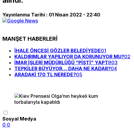
alındı.
Yayınlanma Tarihi :
01 Nisan 2022 - 22:40
MANŞET HABERLERİ
İHALE ÖNCESİ GÖZLER BELEDİYEDE
01
KALDIRIMLAR YAPILIYOR DA KORUNUYOR MU?
02
İMAR İŞLERİ MÜDÜRLÜĞÜ “PİŞTİ” YAPTI!
03
TEPKİLER BÜYÜYOR… DAHA NE KADAR?
04
ARADAKİ 170 TL NEREDE?
05
Sosyal Medya
0
0