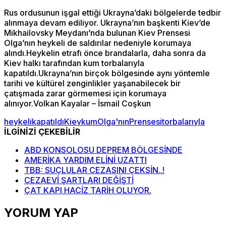
Rus ordusunun işgal ettiği Ukrayna’daki bölgelerde tedbir
alınmaya devam ediliyor. Ukrayna’nın başkenti Kiev’de
Mikhailovsky Meydanı’nda bulunan Kiev Prensesi
Olga’nın heykeli de saldırılar nedeniyle korumaya
alındı.Heykelin etrafı önce brandalarla, daha sonra da
Kiev halkı tarafından kum torbalarıyla
kapatıldı.Ukrayna’nın birçok bölgesinde aynı yöntemle
tarihi ve kültürel zenginlikler yaşanabilecek bir
çatışmada zarar görmemesi için korumaya
alınıyor.Volkan Kayalar – İsmail Coşkun
heykeli
kapatıldı
Kiev
kum
Olga'nın
Prensesi
torbalarıyla
İLGİNİZİ ÇEKEBİLİR
ABD KONSOLOSU DEPREM BÖLGESİNDE
AMERİKA YARDIM ELİNİ UZATTI
TBB: SUÇLULAR CEZASINI ÇEKSİN..!
CEZAEVİ ŞARTLARI DEĞİŞTİ
ÇAT KAPI HACİZ TARİH OLUYOR.
YORUM YAP