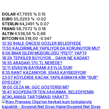
DOLAR
47,7055
% 0.15
EURO
55,0253
% -0.02
STERLIN
64,2491
% 0.07
FRANG
58,7072
% 0.18
ALTIN
6.536,56
% 0,68
BITCOIN
64.318,00
-0.547
12:30
İHALE ÖNCESİ GÖZLER BELEDİYEDE
11:50
KALDIRIMLAR YAPILIYOR DA KORUNUYOR MU?
9:06
İMAR İŞLERİ MÜDÜRLÜĞÜ “PİŞTİ” YAPTI!
18:29
TEPKİLER BÜYÜYOR… DAHA NE KADAR?
16:35
ARADAKİ 170 TL NEREDE?
12:11
SİVAS’IN BAYRAMI 4 EYLÜL’DÜR!
8:35
RANT KAZANIYOR, SİVAS KAYBEDİYOR!
23:07
KÖYLERDE KAÇAK YAPILAŞMAYA KİM “DUR”
DİYECEK?
18:00
CEZA MI, GÜÇ GÖSTERİSİ Mİ?
16:47
KOOPERATİFTEN SAVUNMA, BELEDİYENİN
AÇIKLAMASI TARTIŞMASI YARATTI