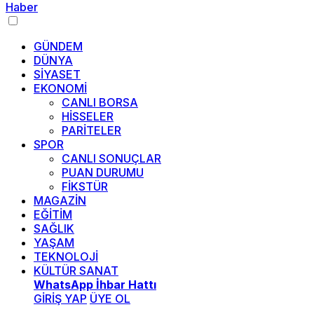
GÜNDEM
DÜNYA
SİYASET
EKONOMİ
CANLI BORSA
HİSSELER
PARİTELER
SPOR
CANLI SONUÇLAR
PUAN DURUMU
FİKSTÜR
MAGAZİN
EĞİTİM
SAĞLIK
YAŞAM
TEKNOLOJİ
KÜLTÜR SANAT
WhatsApp İhbar Hattı
GİRİŞ YAP
ÜYE OL