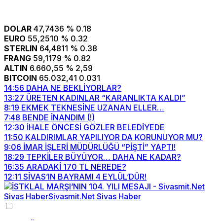
DOLAR
47,7436
% 0.18
EURO
55,2510
% 0.32
STERLIN
64,4811
% 0.38
FRANG
59,1179
% 0.82
ALTIN
6.660,55
% 2,59
BITCOIN
65.032,41
0.031
14:56
DAHA NE BEKLİYORLAR?
13:27
ÜRETEN KADINLAR “KARANLIKTA KALDI”
8:19
EKMEK TEKNESİNE UZANAN ELLER…
7:48
BENDE İNANDIM (!)
12:30
İHALE ÖNCESİ GÖZLER BELEDİYEDE
11:50
KALDIRIMLAR YAPILIYOR DA KORUNUYOR MU?
9:06
İMAR İŞLERİ MÜDÜRLÜĞÜ “PİŞTİ” YAPTI!
18:29
TEPKİLER BÜYÜYOR… DAHA NE KADAR?
16:35
ARADAKİ 170 TL NEREDE?
12:11
SİVAS’IN BAYRAMI 4 EYLÜL’DÜR!