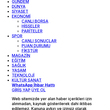
GÜNDEM
DÜNYA
SİYASET
EKONOMİ
CANLI BORSA
HİSSELER
PARİTELER
SPOR
CANLI SONUÇLAR
PUAN DURUMU
FİKSTÜR
MAGAZİN
EĞİTİM
SAĞLIK
YAŞAM
TEKNOLOJİ
KÜLTÜR SANAT
WhatsApp İhbar Hattı
GİRİŞ YAP
ÜYE OL
Web sitemizde yer alan haber içerikleri izin
alınmadan, kaynak gösterilerek dahi iktibas
edilemez. Kanuna aykırı ve izinsiz olarak