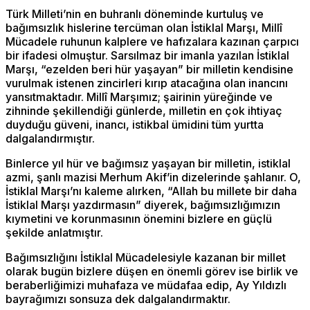
Türk Milleti’nin en buhranlı döneminde kurtuluş ve
bağımsızlık hislerine tercüman olan İstiklal Marşı, Millî
Mücadele ruhunun kalplere ve hafızalara kazınan çarpıcı
bir ifadesi olmuştur. Sarsılmaz bir imanla yazılan İstiklal
Marşı, “ezelden beri hür yaşayan” bir milletin kendisine
vurulmak istenen zincirleri kırıp atacağına olan inancını
yansıtmaktadır. Millî Marşımız; şairinin yüreğinde ve
zihninde şekillendiği günlerde, milletin en çok ihtiyaç
duyduğu güveni, inancı, istikbal ümidini tüm yurtta
dalgalandırmıştır.
Binlerce yıl hür ve bağımsız yaşayan bir milletin, istiklal
azmi, şanlı mazisi Merhum Akif’in dizelerinde şahlanır. O,
İstiklal Marşı’nı kaleme alırken, “Allah bu millete bir daha
İstiklal Marşı yazdırmasın” diyerek, bağımsızlığımızın
kıymetini ve korunmasının önemini bizlere en güçlü
şekilde anlatmıştır.
Bağımsızlığını İstiklal Mücadelesiyle kazanan bir millet
olarak bugün bizlere düşen en önemli görev ise birlik ve
beraberliğimizi muhafaza ve müdafaa edip, Ay Yıldızlı
bayrağımızı sonsuza dek dalgalandırmaktır.