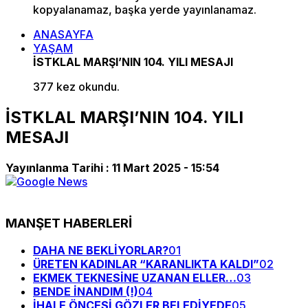
kopyalanamaz, başka yerde yayınlanamaz.
ANASAYFA
YAŞAM
İSTKLAL MARŞI’NIN 104. YILI MESAJI
377 kez okundu.
İSTKLAL MARŞI’NIN 104. YILI
MESAJI
Yayınlanma Tarihi :
11 Mart 2025 - 15:54
MANŞET HABERLERİ
DAHA NE BEKLİYORLAR?
01
ÜRETEN KADINLAR “KARANLIKTA KALDI”
02
EKMEK TEKNESİNE UZANAN ELLER…
03
BENDE İNANDIM (!)
04
İHALE ÖNCESİ GÖZLER BELEDİYEDE
05