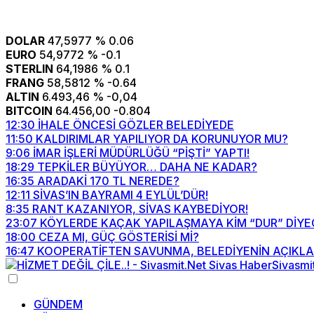
DOLAR
47,5977
% 0.06
EURO
54,9772
% -0.1
STERLIN
64,1986
% 0.1
FRANG
58,5812
% -0.64
ALTIN
6.493,46
% -0,04
BITCOIN
64.456,00
-0.804
12:30
İHALE ÖNCESİ GÖZLER BELEDİYEDE
11:50
KALDIRIMLAR YAPILIYOR DA KORUNUYOR MU?
9:06
İMAR İŞLERİ MÜDÜRLÜĞÜ “PİŞTİ” YAPTI!
18:29
TEPKİLER BÜYÜYOR… DAHA NE KADAR?
16:35
ARADAKİ 170 TL NEREDE?
12:11
SİVAS’IN BAYRAMI 4 EYLÜL’DÜR!
8:35
RANT KAZANIYOR, SİVAS KAYBEDİYOR!
23:07
KÖYLERDE KAÇAK YAPILAŞMAYA KİM “DUR” DİYE
18:00
CEZA MI, GÜÇ GÖSTERİSİ Mİ?
16:47
KOOPERATİFTEN SAVUNMA, BELEDİYENİN AÇIKLA
GÜNDEM