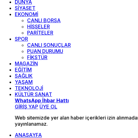
DÜNYA
SİYASET
EKONOMİ
CANLI BORSA
HİSSELER
PARİTELER
SPOR
CANLI SONUÇLAR
PUAN DURUMU
FİKSTÜR
MAGAZİN
EĞİTİM
SAĞLIK
YAŞAM
TEKNOLOJİ
KÜLTÜR SANAT
WhatsApp İhbar Hattı
GİRİŞ YAP
ÜYE OL
Web sitemizde yer alan haber içerikleri izin alınmad
yayınlanamaz.
ANASAYFA