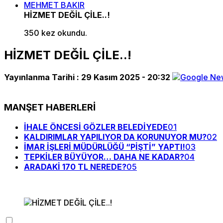
MEHMET BAKIR
HİZMET DEĞİL ÇİLE..!
350 kez okundu.
HİZMET DEĞİL ÇİLE..!
Yayınlanma Tarihi :
29 Kasım 2025 - 20:32
MANŞET HABERLERİ
İHALE ÖNCESİ GÖZLER BELEDİYEDE
01
KALDIRIMLAR YAPILIYOR DA KORUNUYOR MU?
02
İMAR İŞLERİ MÜDÜRLÜĞÜ “PİŞTİ” YAPTI!
03
TEPKİLER BÜYÜYOR… DAHA NE KADAR?
04
ARADAKİ 170 TL NEREDE?
05