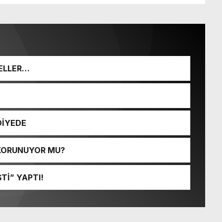
ELLER…
DİYEDE
 KORUNUYOR MU?
Tİ” YAPTI!