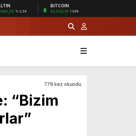
LTIN
BITCOIN
.660,55
65.032,19
% 2,59
1.098
778 kez okundu.
e: “Bizim
rlar”