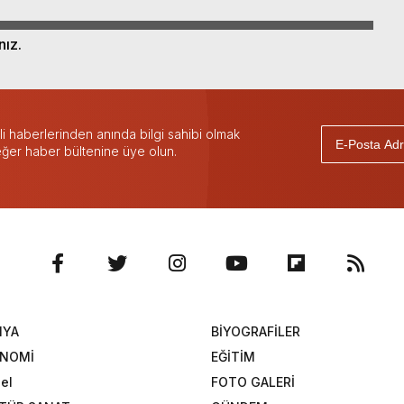
nız.
 haberlerinden anında bilgi sahibi olmak
 eğer haber bültenine üye olun.
NYA
BİYOGRAFİLER
ONOMİ
EĞİTİM
el
FOTO GALERİ