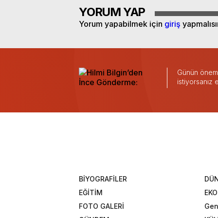
YORUM YAP
Yorum yapabilmek için
giriş
yapmalısı
Günün önemli
istiyorsanız
BİYOGRAFİLER
DÜ
EĞİTİM
EK
FOTO GALERİ
Gen