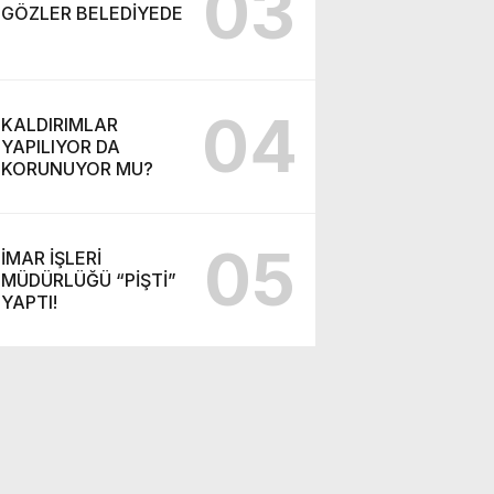
03
GÖZLER BELEDİYEDE
04
KALDIRIMLAR
YAPILIYOR DA
KORUNUYOR MU?
05
İMAR İŞLERİ
MÜDÜRLÜĞÜ “PİŞTİ”
YAPTI!