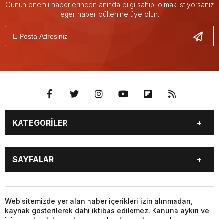
Günün önemli haberlerinden anında bilgi sahibi olmak istiyorsanız
eğer haber bültenine üye olun.
KATEGORİLER
BİYOGRAFİLER
DÜNYA
SAYFALAR
EĞİTİM
EKONOMİ
FOTO GALERİ
Genel
BİYOGRAFİLER
DÜNYA
GÜNDEM
KÜLTÜR SANAT
EĞİTİM
EKONOMİ
Web sitemizde yer alan haber içerikleri izin alınmadan,
MAGAZİN
SAĞLIK
kaynak gösterilerek dahi iktibas edilemez. Kanuna aykırı ve
FOTO GALERİ
Genel
SİYASET
SPOR