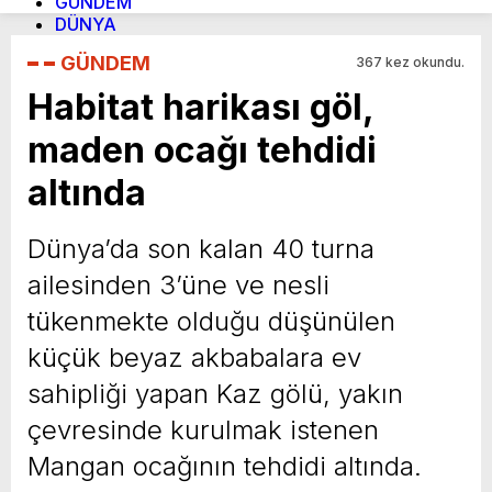
GÜNDEM
DÜNYA
SİYASET
GÜNDEM
367 kez okundu.
EKONOMİ
CANLI BORSA
Habitat harikası göl,
HİSSELER
PARİTELER
maden ocağı tehdidi
SPOR
CANLI SONUÇLAR
altında
PUAN DURUMU
FİKSTÜR
Dünya’da son kalan 40 turna
MAGAZİN
EĞİTİM
ailesinden 3’üne ve nesli
SAĞLIK
YAŞAM
tükenmekte olduğu düşünülen
TEKNOLOJİ
küçük beyaz akbabalara ev
KÜLTÜR SANAT
WhatsApp İhbar Hattı
sahipliği yapan Kaz gölü, yakın
GİRİŞ YAP
ÜYE OL
çevresinde kurulmak istenen
Web sitemizde yer alan haber içerikleri izin
Mangan ocağının tehdidi altında.
alınmadan, kaynak gösterilerek dahi iktibas
edilemez. Kanuna aykırı ve izinsiz olarak