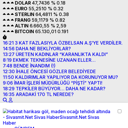
DOLAR
47,7436
% 0.18
EURO
55,2510
% 0.32
STERLIN
64,4811
% 0.38
FRANG
59,1179
% 0.82
ALTIN
6.660,55
% 2,59
BITCOIN
65.130,01
0.191
16:21
3 KAT FAZLASIYLA ÖZBELSAN A.Ş’YE VERDİLER.
14:56
DAHA NE BEKLİYORLAR?
13:27
ÜRETEN KADINLAR “KARANLIKTA KALDI”
8:19
EKMEK TEKNESİNE UZANAN ELLER…
7:48
BENDE İNANDIM (!)
12:30
İHALE ÖNCESİ GÖZLER BELEDİYEDE
11:50
KALDIRIMLAR YAPILIYOR DA KORUNUYOR MU?
9:06
İMAR İŞLERİ MÜDÜRLÜĞÜ “PİŞTİ” YAPTI!
18:29
TEPKİLER BÜYÜYOR… DAHA NE KADAR?
16:35
ARADAKİ 170 TL NEREDE?