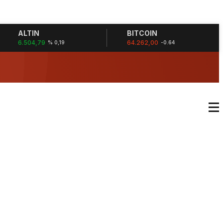
ALTIN
BITCOIN
6.504,79
64.262,00
% 0,19
-0.64