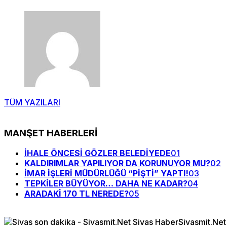
TÜM YAZILARI
MANŞET HABERLERİ
İHALE ÖNCESİ GÖZLER BELEDİYEDE
01
KALDIRIMLAR YAPILIYOR DA KORUNUYOR MU?
02
İMAR İŞLERİ MÜDÜRLÜĞÜ “PİŞTİ” YAPTI!
03
TEPKİLER BÜYÜYOR… DAHA NE KADAR?
04
ARADAKİ 170 TL NEREDE?
05