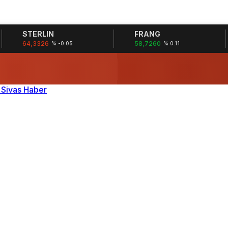
STERLIN
FRANG
64,3326
58,7260
% -0.05
% 0.11
MU?
 DİYECEK?
ÇIKLAMASI TARTIŞMASI YARATTI