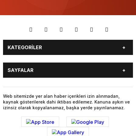
KATEGORİLER
BİYOGRAFİLER
DÜNYA
SAYFALAR
EĞİTİM
EKONOMİ
FOTO GALERİ
Genel
BİYOGRAFİLER
DÜNYA
GÜNDEM
KÜLTÜR SANAT
EĞİTİM
EKONOMİ
Web sitemizde yer alan haber içerikleri izin alınmadan,
MAGAZİN
SAĞLIK
kaynak gösterilerek dahi iktibas edilemez. Kanuna aykırı ve
FOTO GALERİ
Genel
SİYASET
SPOR
izinsiz olarak kopyalanamaz, başka yerde yayınlanamaz.
GÜNDEM
KÜLTÜR SANAT
TEKNOLOJİ
VİDEO GALERİ
MAGAZİN
SAĞLIK
VİZYONDAKİLER
YAŞAM
SİYASET
SPOR