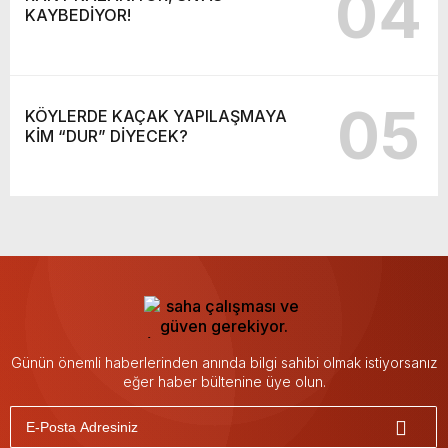
04
KAYBEDİYOR!
05
KÖYLERDE KAÇAK YAPILAŞMAYA
KİM “DUR” DİYECEK?
Günün önemli haberlerinden anında bilgi sahibi olmak istiyorsanız
eğer haber bültenine üye olun.