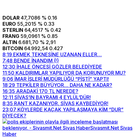
DOLAR
47,7086
% 0.16
EURO
55,2015
% 0.33
STERLIN
64,4517
% 0.42
FRANG
59,0961
% 0.85
ALTIN
6.681,70
% 2,91
BITCOIN
64.992,54
0.427
8:19
EKMEK TEKNESİNE UZANAN ELLER…
7:48
BENDE İNANDIM (!)
12:30
İHALE ÖNCESİ GÖZLER BELEDİYEDE
11:50
KALDIRIMLAR YAPILIYOR DA KORUNUYOR MU?
9:06
İMAR İŞLERİ MÜDÜRLÜĞÜ “PİŞTİ” YAPTI!
18:29
TEPKİLER BÜYÜYOR… DAHA NE KADAR?
16:35
ARADAKİ 170 TL NEREDE?
12:11
SİVAS’IN BAYRAMI 4 EYLÜL’DÜR!
8:35
RANT KAZANIYOR, SİVAS KAYBEDİYOR!
23:07
KÖYLERDE KAÇAK YAPILAŞMAYA KİM “DUR”
DİYECEK?