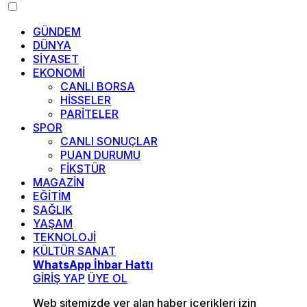
GÜNDEM
DÜNYA
SİYASET
EKONOMİ
CANLI BORSA
HİSSELER
PARİTELER
SPOR
CANLI SONUÇLAR
PUAN DURUMU
FİKSTÜR
MAGAZİN
EĞİTİM
SAĞLIK
YAŞAM
TEKNOLOJİ
KÜLTÜR SANAT
WhatsApp İhbar Hattı
GİRİŞ YAP
ÜYE OL
Web sitemizde yer alan haber içerikleri izin