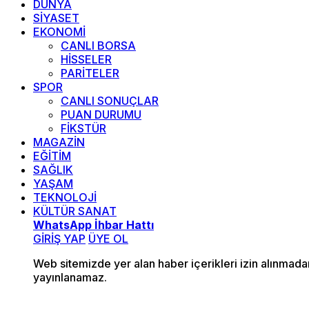
DÜNYA
SİYASET
EKONOMİ
CANLI BORSA
HİSSELER
PARİTELER
SPOR
CANLI SONUÇLAR
PUAN DURUMU
FİKSTÜR
MAGAZİN
EĞİTİM
SAĞLIK
YAŞAM
TEKNOLOJİ
KÜLTÜR SANAT
WhatsApp İhbar Hattı
GİRİŞ YAP
ÜYE OL
Web sitemizde yer alan haber içerikleri izin alınmad
yayınlanamaz.