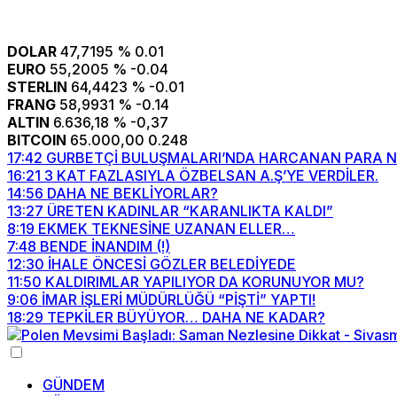
DOLAR
47,7195
% 0.01
EURO
55,2005
% -0.04
STERLIN
64,4423
% -0.01
FRANG
58,9931
% -0.14
ALTIN
6.636,18
% -0,37
BITCOIN
65.000,00
0.248
17:42
GURBETÇİ BULUŞMALARI’NDA HARCANAN PARA N
16:21
3 KAT FAZLASIYLA ÖZBELSAN A.Ş’YE VERDİLER.
14:56
DAHA NE BEKLİYORLAR?
13:27
ÜRETEN KADINLAR “KARANLIKTA KALDI”
8:19
EKMEK TEKNESİNE UZANAN ELLER…
7:48
BENDE İNANDIM (!)
12:30
İHALE ÖNCESİ GÖZLER BELEDİYEDE
11:50
KALDIRIMLAR YAPILIYOR DA KORUNUYOR MU?
9:06
İMAR İŞLERİ MÜDÜRLÜĞÜ “PİŞTİ” YAPTI!
18:29
TEPKİLER BÜYÜYOR… DAHA NE KADAR?
GÜNDEM