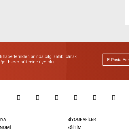
 haberlerinden anında bilgi sahibi olmak
 eğer haber bültenine üye olun.
NYA
BİYOGRAFİLER
ONOMİ
EĞİTİM