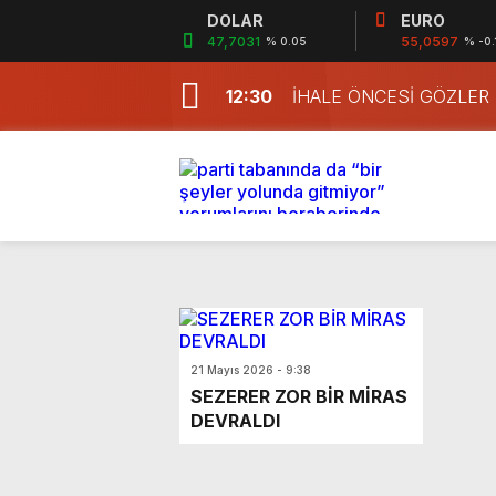
DOLAR
EURO
47,7031
55,0597
% 0.05
% -0.
12:30
İHALE ÖNCESİ GÖZLER
21 Mayıs 2026 - 9:38
SEZERER ZOR BİR MİRAS
DEVRALDI