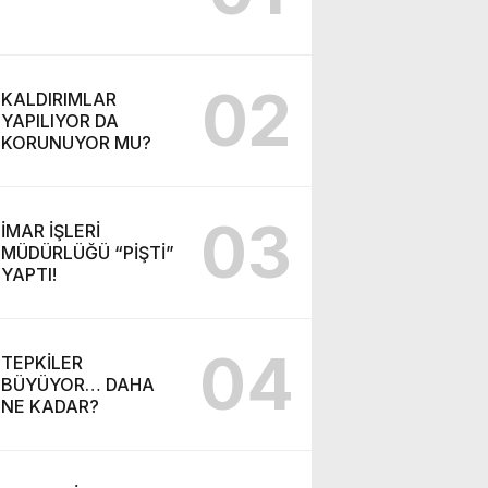
02
KALDIRIMLAR
YAPILIYOR DA
KORUNUYOR MU?
03
İMAR İŞLERİ
MÜDÜRLÜĞÜ “PİŞTİ”
YAPTI!
04
TEPKİLER
BÜYÜYOR… DAHA
NE KADAR?