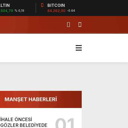
LTIN
BITCOIN
.504,79
64.262,00
% 0,19
-0.64
11:50
KALDIRIMLAR YAPILIY
MANŞET HABERLERİ
01
İHALE ÖNCESİ
GÖZLER BELEDİYEDE