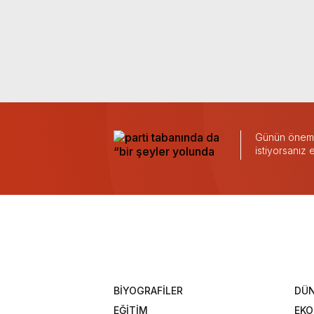
Günün önemli
istiyorsanız
BİYOGRAFİLER
DÜ
EĞİTİM
EK