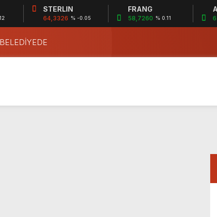
STERLIN
FRANG
A
64,3326
58,7260
6
12
% -0.05
% 0.11
 BELEDİYEDE